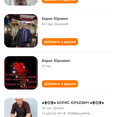
Борис Юревич
63 года
,
Джанкой
Добавить в друзья
Борис Юрьевич
41 год
Добавить в друзья
๑۩۞۩๑ БОРИС ЮРЬЕВИЧ ๑۩۞۩๑
50 лет
,
Ереван
12 школа им. В. Амбарцумяна