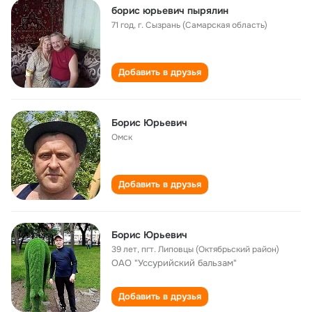
борис юрьевич пырялин
71 год
,
г. Сызрань (Самарская область)
Добавить в друзья
Борис Юрьевич
Омск
Добавить в друзья
Борис Юрьевич
39 лет
,
пгт. Липовцы (Октябрьский район)
ОАО "Уссурийский бальзам"
Добавить в друзья