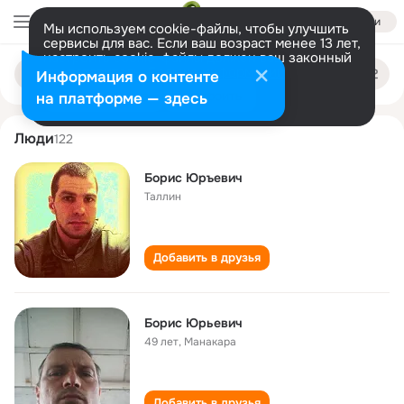
Войти
Мы используем cookie-файлы, чтобы улучшить
сервисы для вас. Если ваш возраст менее 13 лет,
настроить cookie-файлы должен ваш законный
boris yurevich
Поиск
представитель.
Больше информации
Информация о контенте
по
людям
Разрешить все
Настроить
на платформе — здесь
Люди
122
Борис Юръевич
Таллин
Добавить в друзья
Борис Юрьевич
49 лет
,
Манакара
Добавить в друзья