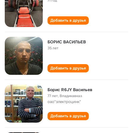
71 год
Добавить в друзья
БОРИС ВАСИЛЬЕВ
35 лет
Добавить в друзья
Борис R6JY Васильев
77 лет
,
Владикавказ
оао"электроцинк"
Добавить в друзья