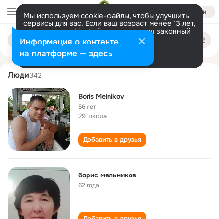
Войти
Мы используем cookie-файлы, чтобы улучшить
сервисы для вас. Если ваш возраст менее 13 лет,
настроить cookie-файлы должен ваш законный
boris melnikov
Поиск
представитель.
Больше информации
Информация о контенте
по
людям
Разрешить все
Настроить
на платформе — здесь
Люди
342
Boris Melnikov
56 лет
29 школа
Добавить в друзья
борис мельников
62 года
Добавить в друзья