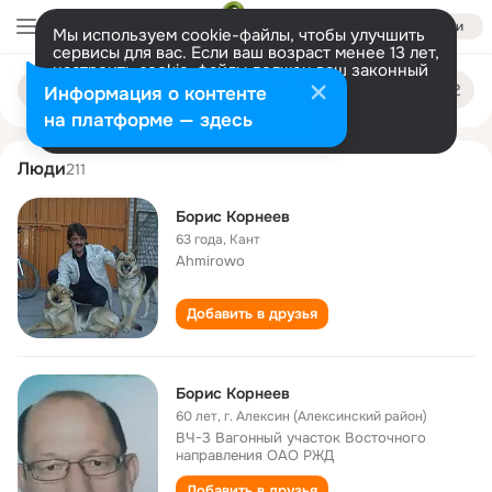
Войти
Мы используем cookie-файлы, чтобы улучшить
сервисы для вас. Если ваш возраст менее 13 лет,
настроить cookie-файлы должен ваш законный
boris korneev
Поиск
представитель.
Больше информации
Информация о контенте
по
людям
Разрешить все
Настроить
на платформе — здесь
Люди
211
Борис Корнеев
63 года
,
Кант
Ahmirowo
Добавить в друзья
Борис Корнеев
60 лет
,
г. Алексин (Алексинский район)
ВЧ-3 Вагонный участок Восточного
направления ОАО РЖД
Добавить в друзья