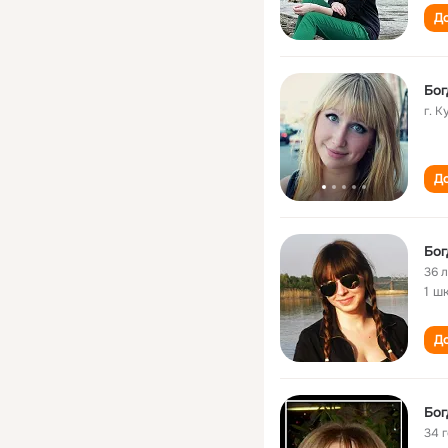
До
Бог
г. 
До
Бог
36 
1 ш
До
Бог
34 