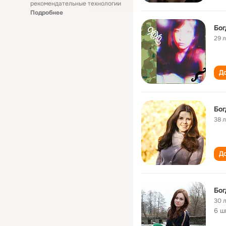
рекомендательные технологии
Подробнее
Бог
29 
До
Бог
38 
До
Бог
30 
6 ш