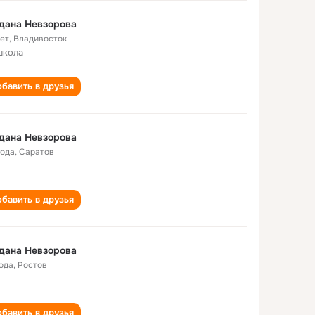
дана Невзорова
лет
,
Владивосток
школа
бавить в друзья
дана Невзорова
года
,
Саратов
бавить в друзья
дана Невзорова
года
,
Ростов
бавить в друзья