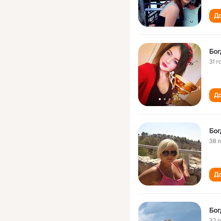
До
Бог
31 г
До
Бог
38 
До
Бог
32 