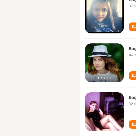
37 л
До
Бог
44 
До
Бог
32 
До