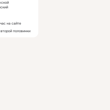
жской
ский
час на сайте
 второй половинки