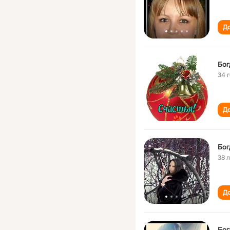
До
Бог
34 
До
Бог
38 
До
Бог