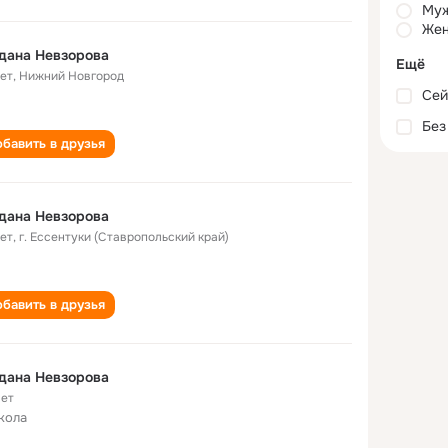
Му
Жен
дана Невзорова
Ещё
лет
,
Нижний Новгород
Сей
Без
бавить в друзья
дана Невзорова
лет
,
г. Ессентуки (Ставропольский край)
бавить в друзья
дана Невзорова
лет
кола