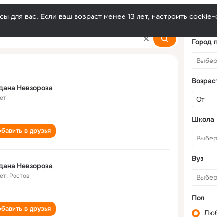
ы для вас. Если ваш возраст менее 13 лет, настроить cooki
ova
Город 
Возрас
дана Невзорова
лет
Школа
бавить в друзья
Вуз
дана Невзорова
лет
,
Ростов
Пол
бавить в друзья
Лю