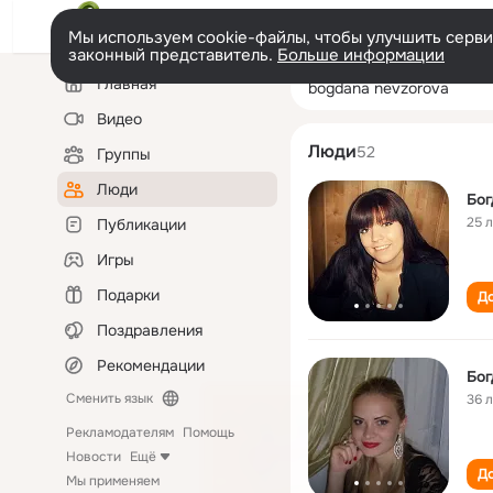
Мы используем cookie-файлы, чтобы улучшить сервис
законный представитель.
Больше информации
Левая
Поиск
Главная
bogdana nevzor
колонка
по
людям
Видео
Люди
52
Группы
Люди
Бог
25 
Публикации
Игры
Подарки
До
Поздравления
Рекомендации
Бог
Сменить язык
36 
Рекламодателям
Помощь
Новости
Ещё
До
Мы применяем