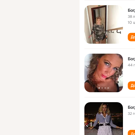
Бог
38 
10 
До
Бог
44 
До
Бог
32 
До