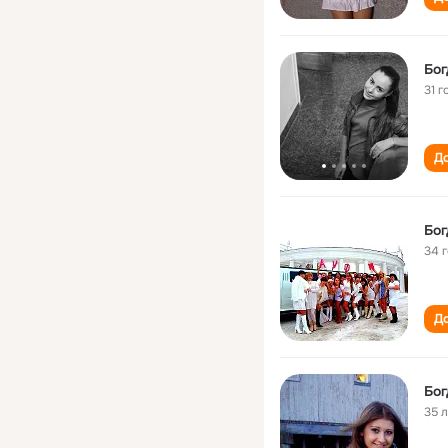
Бог
31 г
До
Бог
34 
До
Бог
35 