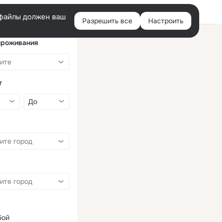
Войти
e-файлы должен ваш
Разрешить все
Настроить
Правая
колонка
проживания
т
бой