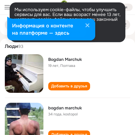
Войти
Мы используем cookie-файлы, чтобы улучшить
сервисы для вас. Если ваш возраст менее 13 лет,
настроить cookie-файлы должен ваш законный
bogdan marchuk
Поиск
представитель.
Больше информации
Информация о контенте
по
людям
Разрешить все
Настроить
на платформе — здесь
Люди
93
Bogdan Marchuk
19 лет
,
Полтава
Добавить в друзья
bogdan marchuk
34 года
,
kostopol
Добавить в друзья