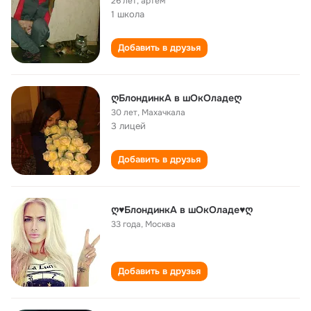
26 лет
,
артём
1 школа
Добавить в друзья
ღБлондинкА в шОкОладеღ
30 лет
,
Махачкала
3 лицей
Добавить в друзья
ღ♥БлондинкА в шОкОладе♥ღ
33 года
,
Москва
Добавить в друзья