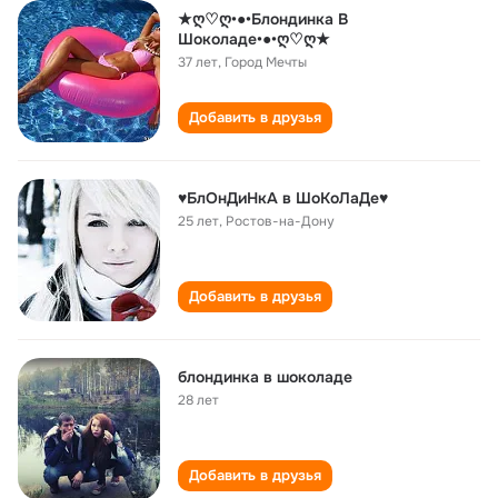
★ღ♡ღ•●•Блондинка В
Шоколаде•●•ღ♡ღ★
37 лет
,
Город Мечты
Добавить в друзья
♥БлОнДиНкА в ШоКоЛаДе♥
25 лет
,
Ростов-на-Дону
Добавить в друзья
блондинка в шоколаде
28 лет
Добавить в друзья