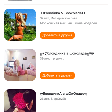
<<Blondinka V Shokolade>>
37 лет
,
Мальдивские о-ва
Московская высшая школа моделей
Добавить в друзья
ஐ♥ღблондинка в шоколадеஐ♥ღ
39 лет
,
я рядом...
Добавить в друзья
ღБлондинкА в шОкОладеღ
26 лет
,
SlepCovSk