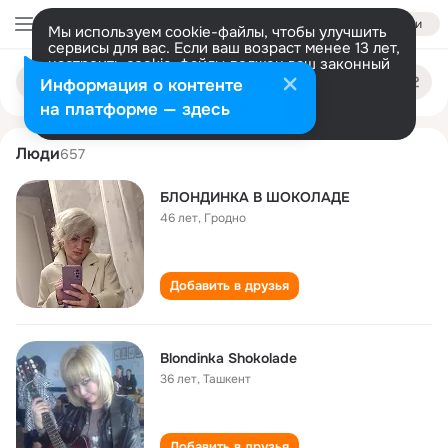
Войти
Мы используем cookie-файлы, чтобы улучшить
сервисы для вас. Если ваш возраст менее 13 лет,
настроить cookie-файлы должен ваш законный
blondinka shokolade
Поиск
представитель.
Больше информации
Информация о контенте
по
людям
Разрешить все
Настроить
на платформе — здесь
Люди
657
БЛОНДИНКА В ШОКОЛАДЕ
46 лет
,
Гродно
Добавить в друзья
Blondinka Shokolade
36 лет
,
Ташкент
Добавить в друзья