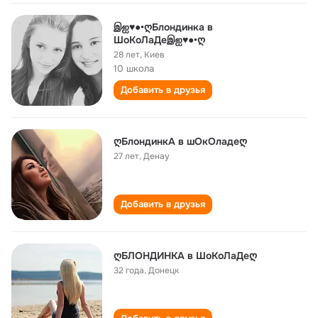
இஐ♥●•ღБлондинка в
ШоКоЛаДеஇஐ♥●•ღ
28 лет
,
Киев
10 школа
Добавить в друзья
ღБлондинкA в шОкОладеღ
27 лет
,
Денау
Добавить в друзья
ღБЛОНДИНКА в ШоКоЛаДеღ
32 года
,
Донецк