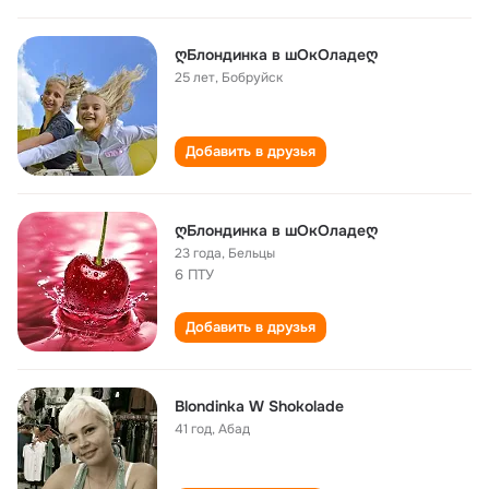
ღБлондинка в шОкОладеღ
25 лет
,
Бобруйск
Добавить в друзья
ღБлондинка в шОкОладеღ
23 года
,
Бельцы
6 ПТУ
Добавить в друзья
Blondinka W Shokolade
41 год
,
Абад