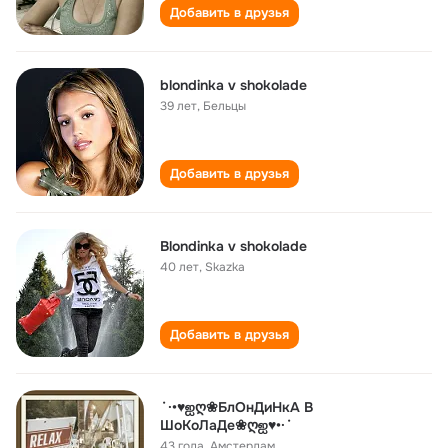
Добавить в друзья
blondinka v shokolade
39 лет
,
Бельцы
Добавить в друзья
Blondinka v shokolade
40 лет
,
Skazka
Добавить в друзья
˙·•♥ஐღ❀БлОнДиНкА В
ШоКоЛаДе❀ღஐ♥•·˙
43 года
,
Амстердам