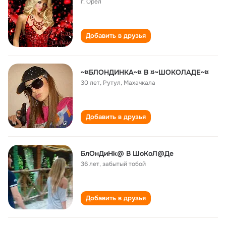
г. Орел
Добавить в друзья
~¤БЛОНДИНКА~¤ В ¤~ШОКОЛАДЕ~¤
30 лет
,
Рутул, Махачкала
Добавить в друзья
БлОнДиНk@ В ШоКоЛ@Де
36 лет
,
забытый тобой
Добавить в друзья