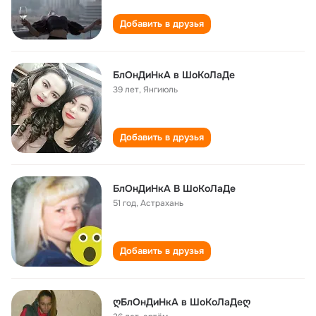
Добавить в друзья
БлОнДиНкА в ШоКоЛаДе
39 лет
,
Янгиюль
Добавить в друзья
БлОнДиНкА В ШоКоЛаДе
51 год
,
Астрахань
Добавить в друзья
ღБлОнДиНкА в ШоКоЛаДеღ