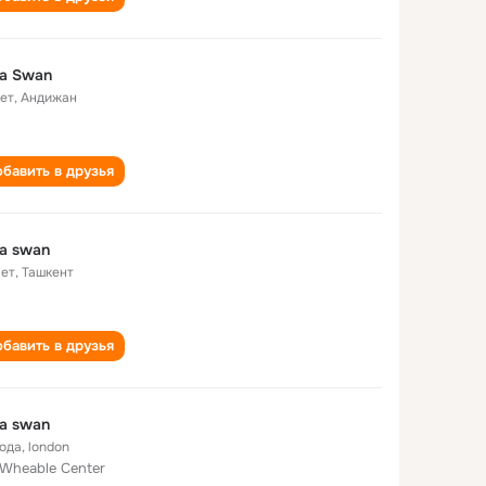
la Swan
лет
,
Андижан
бавить в друзья
la swan
лет
,
Ташкент
бавить в друзья
la swan
года
,
london
.Wheable Center