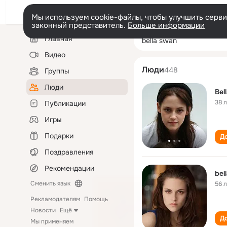
Мы используем cookie-файлы, чтобы улучшить сервис
законный представитель.
Больше информации
Левая
Поиск
Главная
bella swan
колонка
по
людям
Видео
Люди
448
Группы
Люди
Bel
38 
Публикации
Игры
Подарки
До
Поздравления
Рекомендации
bel
Сменить язык
56 
Рекламодателям
Помощь
Новости
Ещё
До
Мы применяем