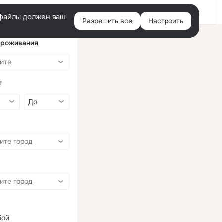
Войти
e-файлы должен ваш
Разрешить все
Настроить
Правая
колонка
проживания
т
бой