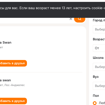
ы для вас. Если ваш возраст менее 13 лет, настроить cooki
Город 
Возрас
la Swan
лет
Школа
бавить в друзья
Вуз
la swan
лет
,
Лос-Анджелес
Пол
бавить в друзья
Лю