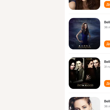
До
Bel
36 
До
Bel
31 г
До
Bel
36 