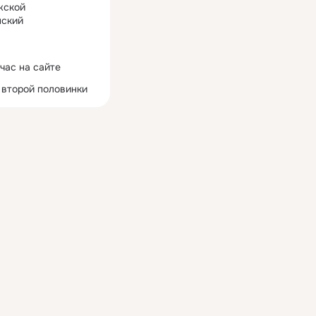
жской
ский
час на сайте
 второй половинки