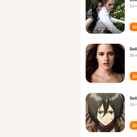
23 
До
Bel
26 
До
Bel
24 
До