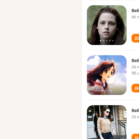
Bel
90 
До
Bel
26 
95 
До
Bel
25 
До