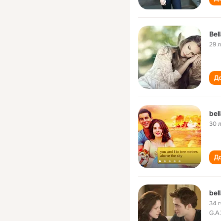
Bel
29 
До
bel
30 
До
bel
34 
G.A