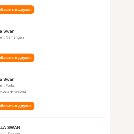
бавить в друзья
la Swan
лет
,
Namangan
бавить в друзья
la Swan
лет
,
Forks
школа-интернат
бавить в друзья
LLA SWAN
года
,
Ереван