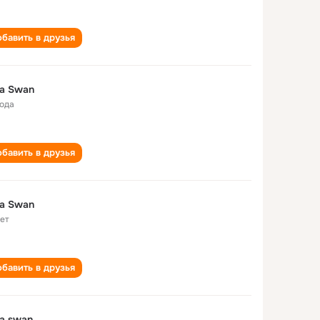
бавить в друзья
la Swan
года
бавить в друзья
la Swan
лет
бавить в друзья
la swan