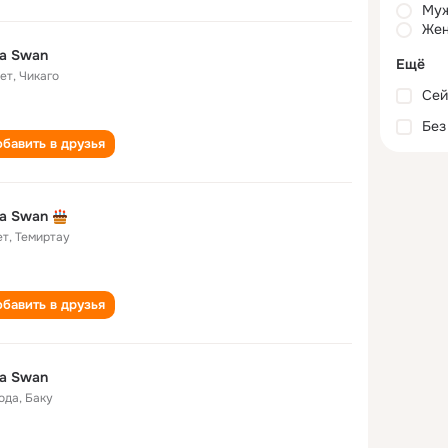
Му
Жен
la Swan
Ещё
лет
,
Чикаго
Сей
Без
бавить в друзья
la Swan
ет
,
Темиртау
бавить в друзья
la Swan
года
,
Баку