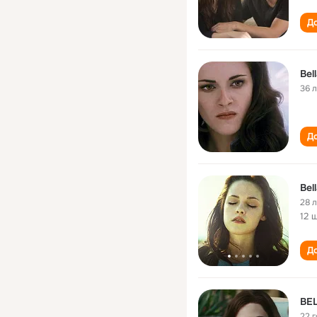
До
Bel
36 
До
Bel
28 
12 
До
BE
22 