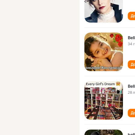
До
Bel
34 
До
Bel
28 
До
bel