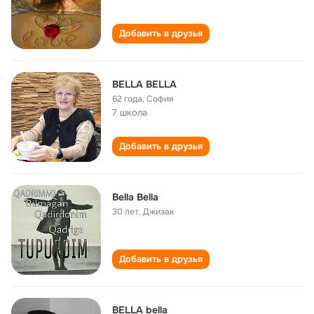
Добавить в друзья
BELLA BELLA
62 года
,
София
7 школа
Добавить в друзья
Bella Bella
30 лет
,
Джизак
Добавить в друзья
BELLA bella