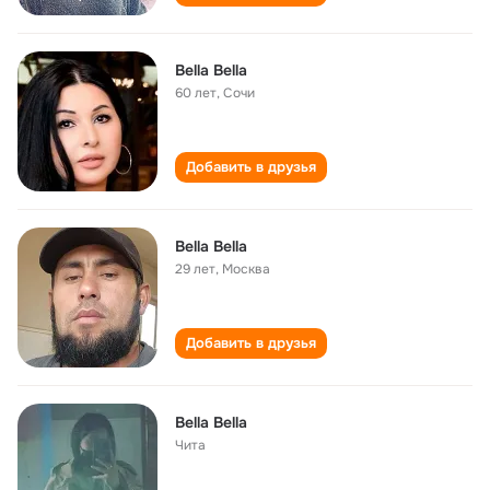
Bella Bella
60 лет
,
Сочи
Добавить в друзья
Bella Bella
29 лет
,
Москва
Добавить в друзья
Bella Bella
Чита