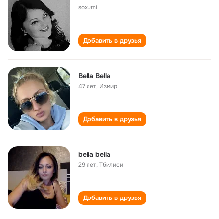
soxumi
Добавить в друзья
Bella Bella
47 лет
,
Измир
Добавить в друзья
bella bella
29 лет
,
Тбилиси
Добавить в друзья