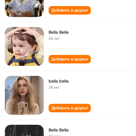
Добавить в друзья
Bella Bella
26 лет
Добавить в друзья
bella bella
28 лет
Добавить в друзья
Bella Bella