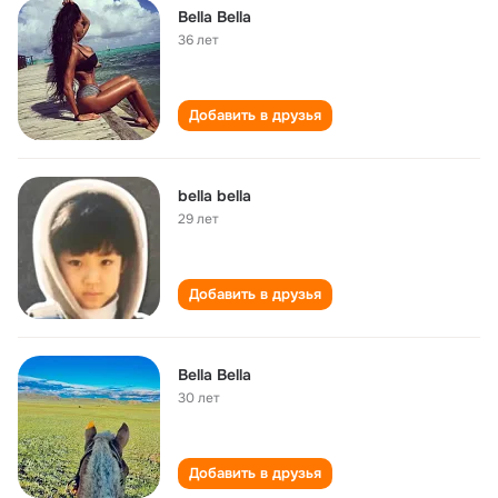
Bella Bella
36 лет
Добавить в друзья
bella bella
29 лет
Добавить в друзья
Bella Bella
30 лет
Добавить в друзья