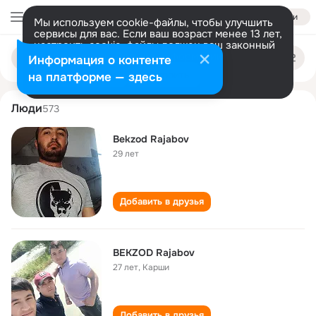
Войти
Мы используем cookie-файлы, чтобы улучшить
сервисы для вас. Если ваш возраст менее 13 лет,
настроить cookie-файлы должен ваш законный
bekzod rajabov
Поиск
представитель.
Больше информации
Информация о контенте
по
людям
Разрешить все
Настроить
на платформе — здесь
Люди
573
Bekzod Rajabov
29 лет
Добавить в друзья
BEKZOD Rajabov
27 лет
,
Карши
Добавить в друзья