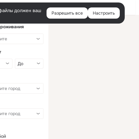
Войти
e-файлы должен ваш
Разрешить все
Настроить
Правая
колонка
проживания
т
бой