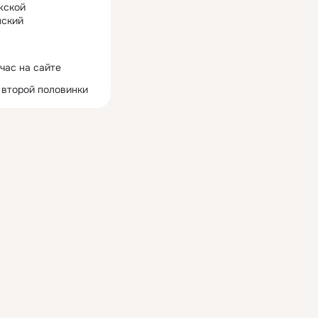
жской
ский
час на сайте
 второй половинки