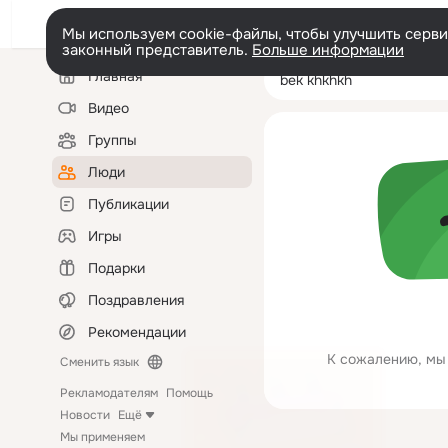
Мы используем cookie-файлы, чтобы улучшить сервис
законный представитель.
Больше информации
Левая
Поиск
Главная
bek khkhkh
колонка
по
людям
Видео
Группы
Люди
Публикации
Игры
Подарки
Поздравления
Рекомендации
К сожалению, мы 
Сменить язык
Рекламодателям
Помощь
Новости
Ещё
Мы применяем