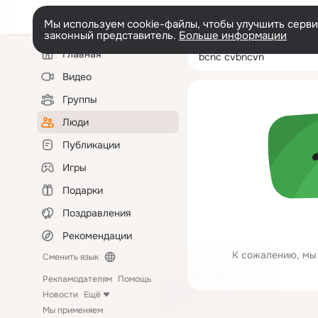
Мы используем cookie-файлы, чтобы улучшить сервис
законный представитель.
Больше информации
Левая
Поиск
Главная
bcnc cvbncvn
колонка
по
людям
Видео
Группы
Люди
Публикации
Игры
Подарки
Поздравления
Рекомендации
К сожалению, мы 
Сменить язык
Рекламодателям
Помощь
Новости
Ещё
Мы применяем