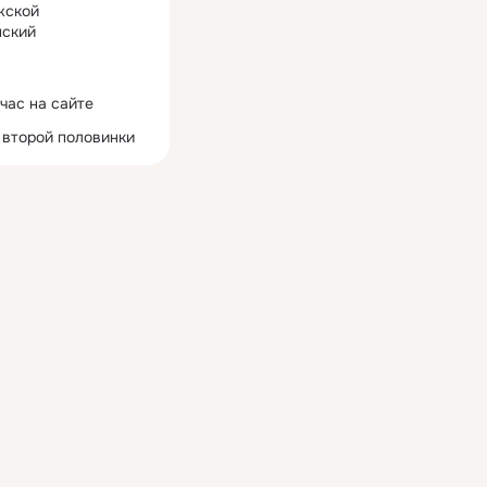
жской
ский
час на сайте
 второй половинки