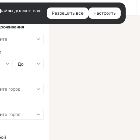
Войти
e-файлы должен ваш
Разрешить все
Настроить
Правая
колонка
проживания
т
бой