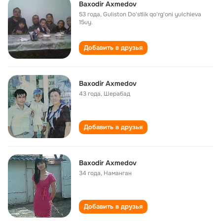
Baxodir Axmedov
53 года
,
Guliston Do'stlik qo'rg'oni yulchieva
15uy.
Добавить в друзья
Baxodir Axmedov
43 года
,
Шерабад
Добавить в друзья
Baxodir Axmedov
34 года
,
Наманган
Добавить в друзья