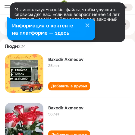
Войти
Мы используем cookie-файлы, чтобы улучшить
сервисы для вас. Если ваш возраст менее 13 лет,
настроить cookie-файлы должен ваш законный
baxodir axmedov
Поиск
представитель.
Больше информации
Информация о контенте
по
людям
Разрешить все
Настроить
на платформе — здесь
Люди
224
Baxodir Axmedov
25 лет
Добавить в друзья
Baxodir Axmedov
56 лет
Добавить в друзья