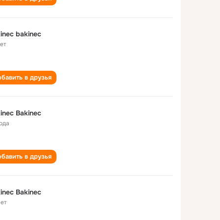
inec bakinec
лет
бавить в друзья
inec Bakinec
года
бавить в друзья
inec Bakinec
лет