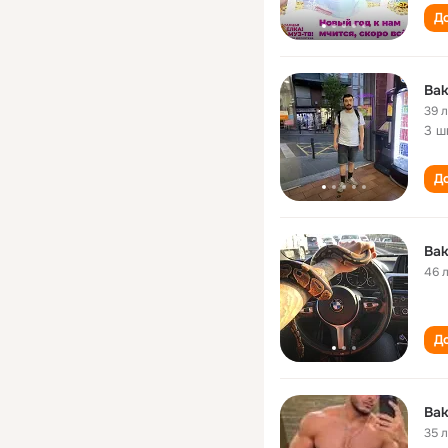
До
Bak
39 
3 ш
До
Bak
46 
До
Bak
35 