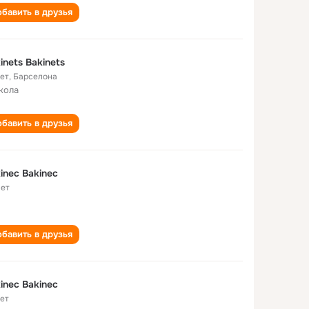
бавить в друзья
inets Bakinets
лет
,
Барселона
кола
бавить в друзья
inec Bakinec
лет
бавить в друзья
inec Bakinec
лет