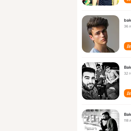
bak
36 
До
Bak
32 
До
Bak
118 