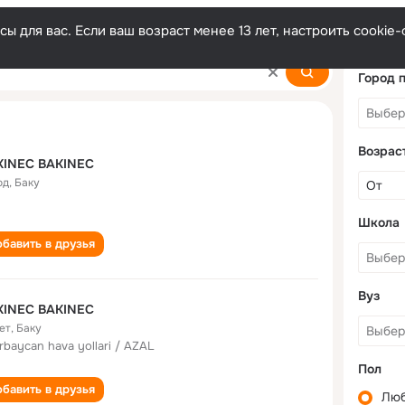
ы для вас. Если ваш возраст менее 13 лет, настроить cooki
Город 
Возрас
KINEC BAKINEC
од
,
Баку
Школа
бавить в друзья
Вуз
KINEC BAKINEC
ет
,
Баку
rbaycan hava yollari / AZAL
Пол
бавить в друзья
Лю