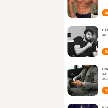
До
BA
46 
До
Bak
44 
302
До
BA