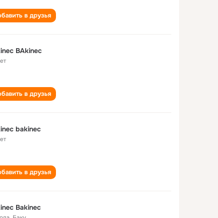
бавить в друзья
inec BAkinec
лет
бавить в друзья
inec bakinec
лет
бавить в друзья
inec Bakinec
года
,
Баку