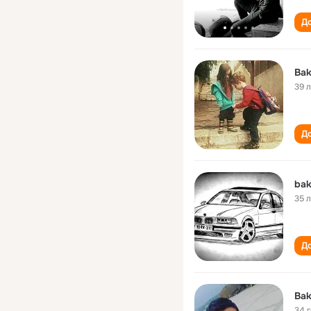
До
Bak
39 
До
bak
35 
До
Bak
34 