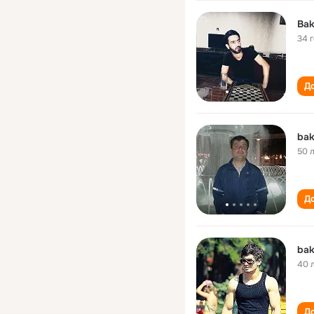
Bak
34 
До
bak
50 
До
bak
40 
До