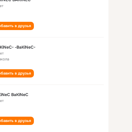
ет
бавить в друзья
KiNeC- -BaKiNeC-
лет
школа
бавить в друзья
iNeC BaKiNeC
лет
бавить в друзья