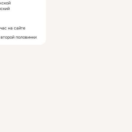
жской
ский
час на сайте
 второй половинки