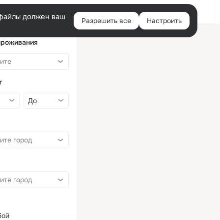
Войти
e-файлы должен ваш
Разрешить все
Настроить
Правая
колонка
проживания
т
бой