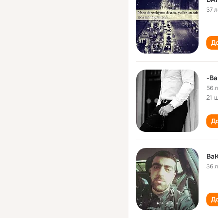
37 л
До
-Ba
56 
21 
До
BaK
36 
До