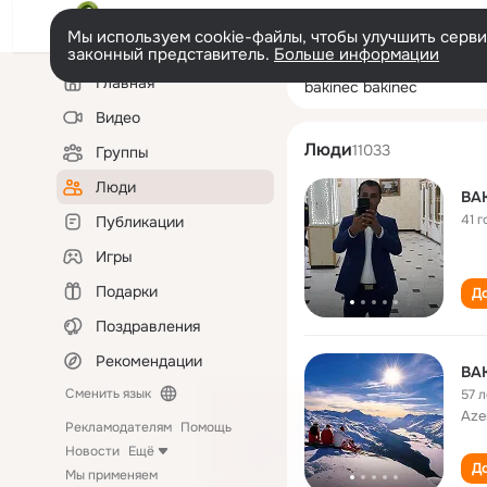
Мы используем cookie-файлы, чтобы улучшить сервис
законный представитель.
Больше информации
Левая
Поиск
Главная
bakinec bakinec
колонка
по
людям
Видео
Люди
11033
Группы
Люди
BA
41 г
Публикации
Игры
Подарки
До
Поздравления
Рекомендации
BA
Сменить язык
57 л
Aze
Рекламодателям
Помощь
Новости
Ещё
До
Мы применяем