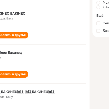
Му
Жен
KINEC BAKINEC
Ещё
года
,
Баку
Сей
Без
бавить в друзья
inec Бакинец
у
бавить в друзья
🇿БАКИНЕЦ🇦🇿 🇦🇿БАКИНЕЦ🇦🇿
года
,
Баку