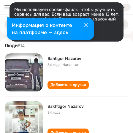
Войти
Мы используем cookie-файлы, чтобы улучшить
сервисы для вас. Если ваш возраст менее 13 лет,
настроить cookie-файлы должен ваш законный
bakhtier nazarov
Поиск
представитель.
Больше информации
Информация о контенте
по
людям
Разрешить все
Настроить
на платформе — здесь
Люди
814
Bahtiyor Nazarov
34 года
,
Наманган
Добавить в друзья
Bakhtiyor Nazarov
34 года
Добавить в друзья