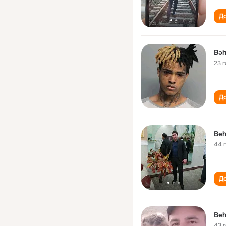
До
Bəh
23 
До
Bəh
44 
До
Bəh
43 