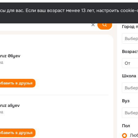
ы для вас. Если ваш возраст менее 13 лет, настроить cooki
Город 
Возрас
ruz Əliyev
од
Школа
бавить в друзья
Вуз
bahruz aliyev
од
Пол
бавить в друзья
Лю