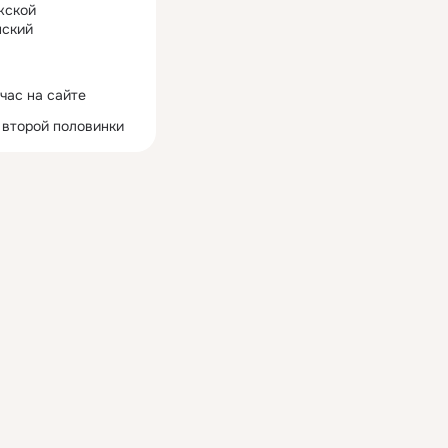
жской
ский
час на сайте
 второй половинки