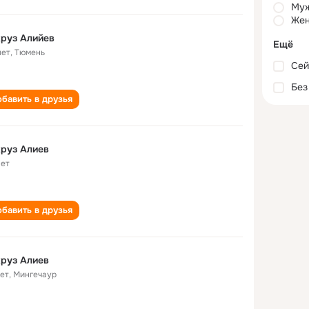
Му
Жен
руз Алийев
Ещё
лет
,
Тюмень
Сей
Без
бавить в друзья
Бахруз Алиев
лет
бавить в друзья
руз Алиев
лет
,
Мингечаур