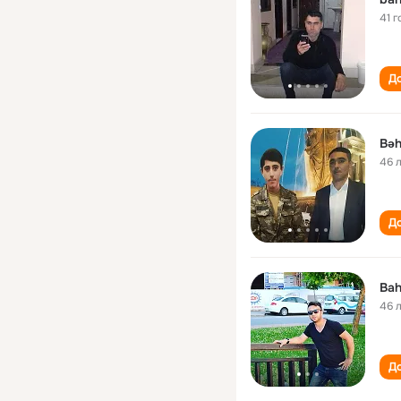
41 г
До
Bəh
46 
До
Bah
46 
До