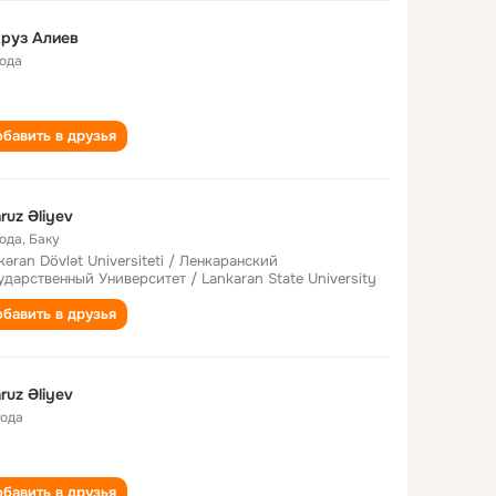
руз Алиев
года
бавить в друзья
ruz Əliyev
года
,
Баку
kəran Dövlət Universiteti / Ленкаранский
ударственный Университет / Lankaran State University
бавить в друзья
ruz Əliyev
года
бавить в друзья