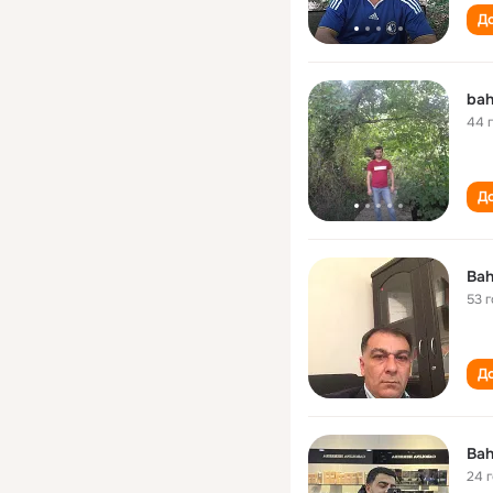
До
bah
44 
До
Bah
53 
До
Bah
24 