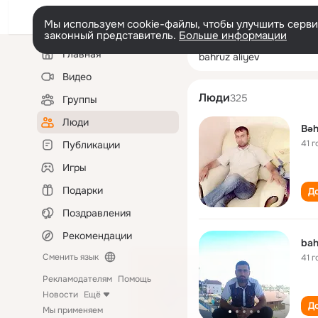
Мы используем cookie-файлы, чтобы улучшить сервис
законный представитель.
Больше информации
Левая
Поиск
Главная
bahruz aliyev
колонка
по
людям
Видео
Люди
325
Группы
Люди
Bəh
41 г
Публикации
Игры
Подарки
До
Поздравления
Рекомендации
Сменить язык
41 г
Рекламодателям
Помощь
Новости
Ещё
До
Мы применяем