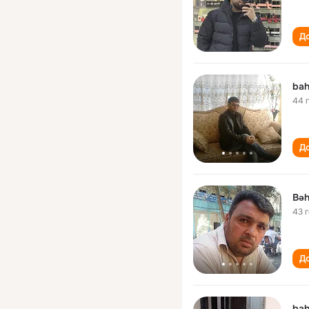
До
bah
44 
До
Bəh
43 
До
bah