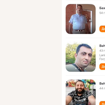
Бах
54 
До
Bəh
43 
Lən
Гос
До
Bəh
44 
До