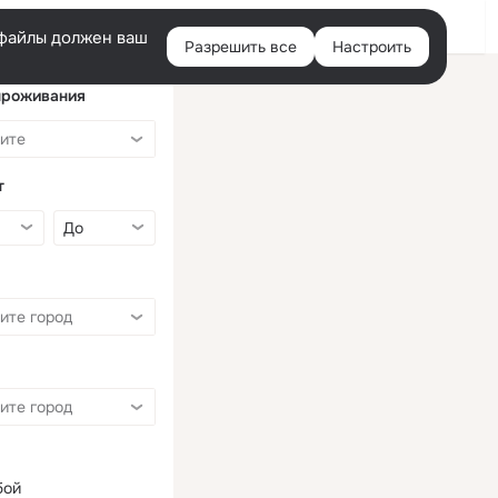
Войти
e-файлы должен ваш
Разрешить все
Настроить
Правая
колонка
проживания
т
бой