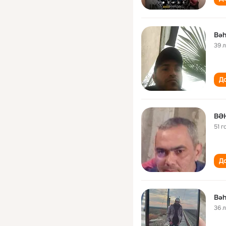
Bəh
39 
До
BƏ
51 г
До
Bəh
36 