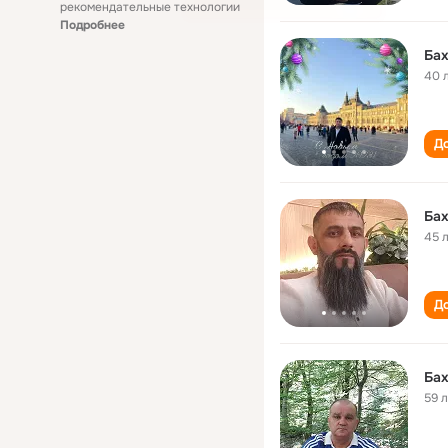
рекомендательные технологии
Подробнее
Бах
40 
До
45 
До
Бах
59 