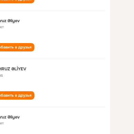
ruz Əliyev
лет
бавить в друзья
HRUZ ƏLİYEV
од
бавить в друзья
ruz Əliyev
лет