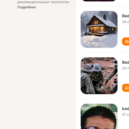
рекомендательные технологии
Подробнее
Bad
39 
До
Bad
26 
До
bad
57 л