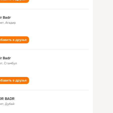
r Badr
лет
,
Агадир
бавить в друзья
r Badr
ет
,
Стамбул
бавить в друзья
DR BADR
лет
,
Дубай