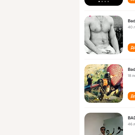
Bad
40 
До
Bad
18 л
До
BA
46 