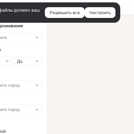
Войти
e-файлы должен ваш
Разрешить все
Настроить
Правая
колонка
проживания
т
бой