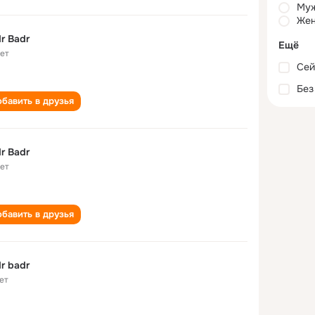
Му
Жен
r Badr
Ещё
лет
Сей
Без
бавить в друзья
r Badr
лет
бавить в друзья
r badr
ет