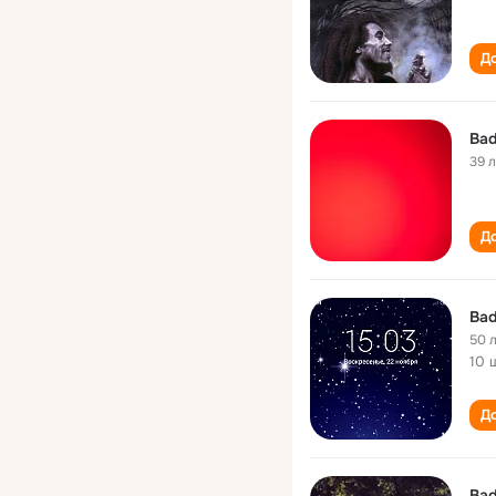
До
Bad
39 
До
Bad
50 
10 
До
Ba