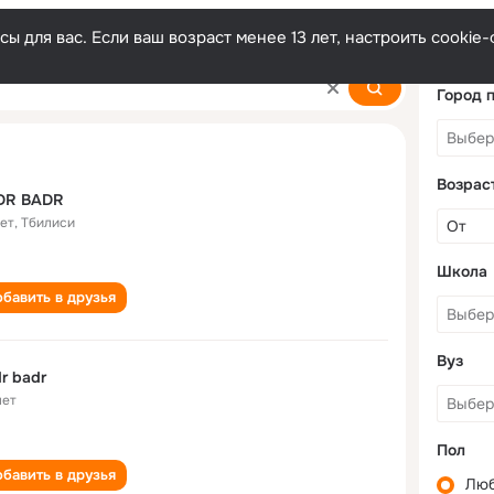
ы для вас. Если ваш возраст менее 13 лет, настроить cooki
Город 
Возрас
DR BADR
лет
,
Тбилиси
Школа
бавить в друзья
Вуз
r badr
лет
Пол
бавить в друзья
Лю