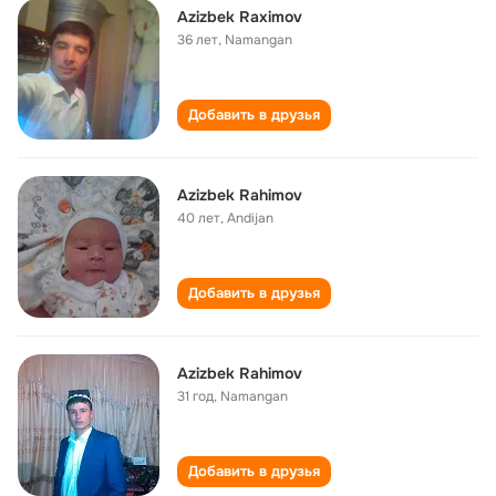
Аzizbеk Rахimоv
36 лет
,
Nаmаngаn
Добавить в друзья
Azizbek Rahimov
40 лет
,
Andijan
Добавить в друзья
Azizbek Rahimov
31 год
,
Namangan
Добавить в друзья