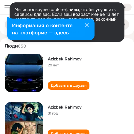
Войти
Мы используем cookie-файлы, чтобы улучшить
сервисы для вас. Если ваш возраст менее 13 лет,
настроить cookie-файлы должен ваш законный
azizbek rakhimov
Поиск
представитель.
Больше информации
Информация о контенте
по
людям
Разрешить все
Настроить
на платформе — здесь
Люди
650
Azizbek Rahimov
29 лет
Добавить в друзья
Azizbek Rahimov
31 год
Добавить в друзья