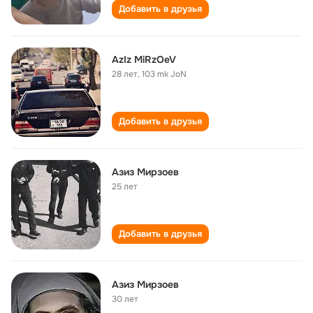
Добавить в друзья
AzIz MiRzOeV
28 лет
,
103 mk JoN
Добавить в друзья
Азиз Мирзоев
25 лет
Добавить в друзья
Азиз Мирзоев
30 лет