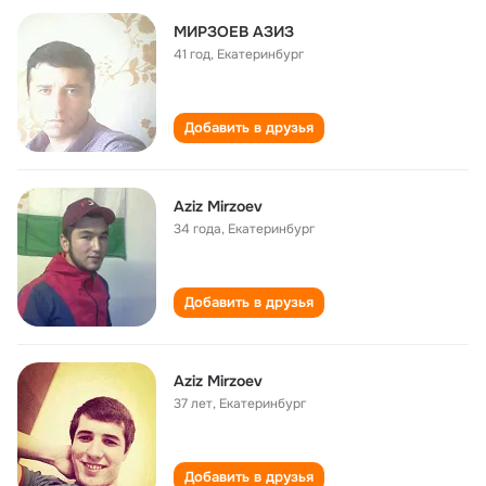
МИРЗОЕВ АЗИЗ
41 год
,
Екатеринбург
Добавить в друзья
Aziz Mirzoev
34 года
,
Екатеринбург
Добавить в друзья
Aziz Mirzoev
37 лет
,
Екатеринбург
Добавить в друзья