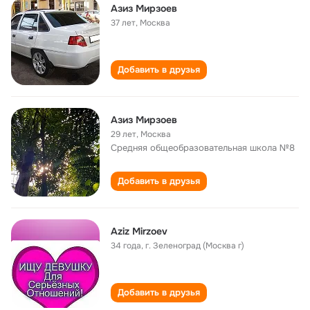
Азиз Мирзоев
37 лет
,
Москва
Добавить в друзья
Азиз Мирзоев
29 лет
,
Москва
Средняя общеобразовательная школа №8
Добавить в друзья
Aziz Mirzoev
34 года
,
г. Зеленоград (Москва г)
Добавить в друзья