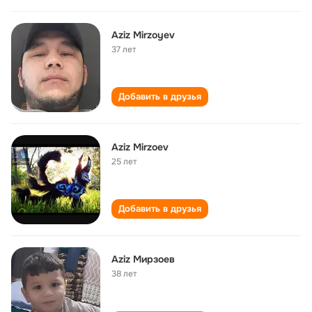
Aziz Mirzoyev
37 лет
Добавить в друзья
Аziz Mirzoev
25 лет
Добавить в друзья
Aziz Мирзоев
38 лет