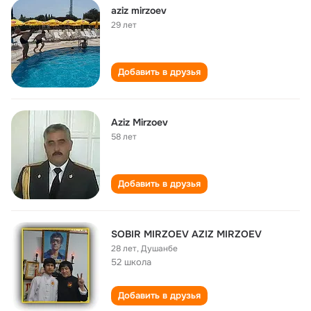
aziz mirzoev
29 лет
Добавить в друзья
Aziz Mirzoev
58 лет
Добавить в друзья
SOBIR MIRZOEV AZIZ MIRZOEV
28 лет
,
Душанбе
52 школа
Добавить в друзья