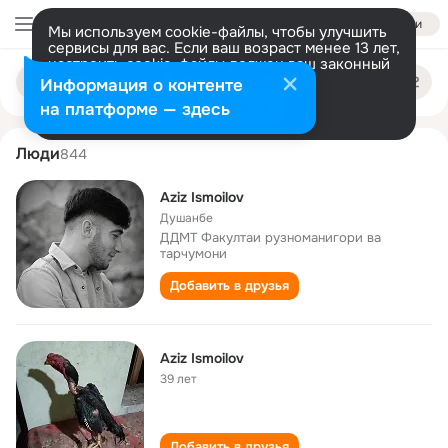
Войти
Мы используем cookie-файлы, чтобы улучшить
сервисы для вас. Если ваш возраст менее 13 лет,
настроить cookie-файлы должен ваш законный
aziz ismoilov
Поиск
представитель.
Больше информации
Информация о контенте
по
людям
Разрешить все
Настроить
на платформе — здесь
Люди
844
Aziz Ismoilov
Душанбе
ДДМТ Факултаи рузноманигори ва
тарчумони
Добавить в друзья
Aziz Ismoilov
39 лет
Добавить в друзья