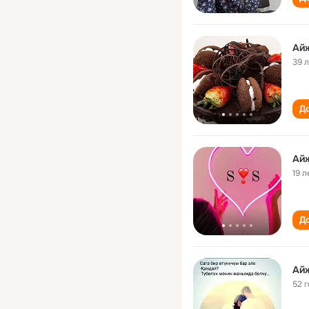
Ай
39 
До
Ай
19 л
До
Ай
52 