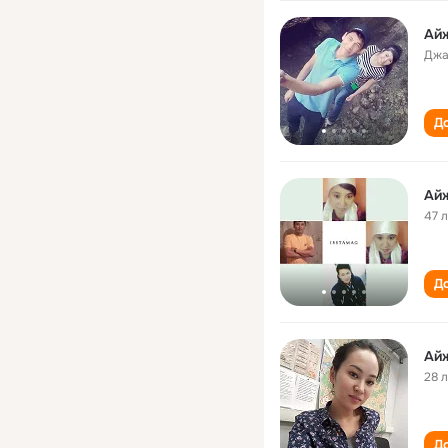
Ай
Джа
До
Ай
47 
До
Ай
28 
До