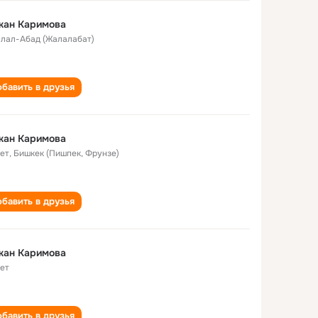
жан Каримова
лал-Абад (Жалалабат)
бавить в друзья
жан Каримова
лет
,
Бишкек (Пишпек, Фрунзе)
бавить в друзья
жан Каримова
лет
бавить в друзья