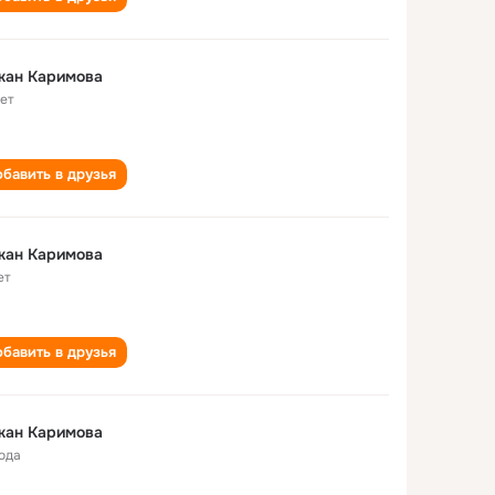
жан Каримова
лет
бавить в друзья
жан Каримова
ет
бавить в друзья
жан Каримова
года