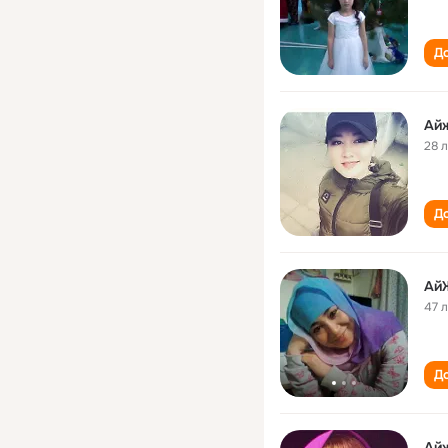
До
Ай
28 
До
Ай
47 
До
Ай