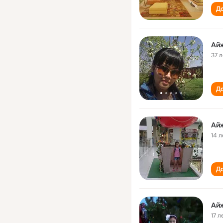
До
Ай
37 л
До
Ай
14 л
До
Ай
17 л