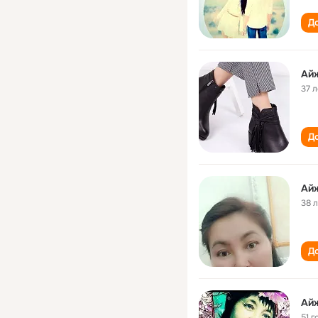
До
Ай
37 л
До
Ай
38 
До
Ай
51 г