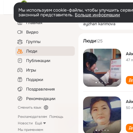
Мы используем cookie-файлы, чтобы улучшить сервис
законный представитель.
Больше информации
Левая
Поиск
Главная
ayzhan karimov
колонка
по
людям
Видео
Люди
125
Группы
Люди
Ай
47 
Публикации
Игры
Подарки
До
Поздравления
Рекомендации
Ай
Сменить язык
50 
Рекламодателям
Помощь
Новости
Ещё
До
Мы применяем