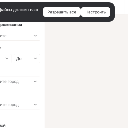
Войти
e-файлы должен ваш
Разрешить все
Настроить
Правая
колонка
проживания
т
бой