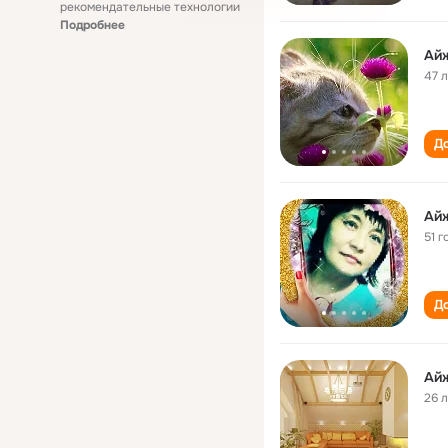
рекомендательные технологии
Подробнее
Ай
47 
До
Айж
51 г
До
Ай
26 