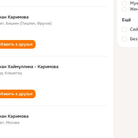
Му
Жен
жан Каримова
Ещё
лет
,
Бишкек (Пишпек, Фрунзе)
Сей
Без
бавить в друзья
ан Хаймуллина - Каримова
од
,
Кокшетау
бавить в друзья
жан Каримова
лет
,
Москва