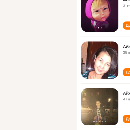
31 г
До
Ай
35 
До
Ай
47 
До