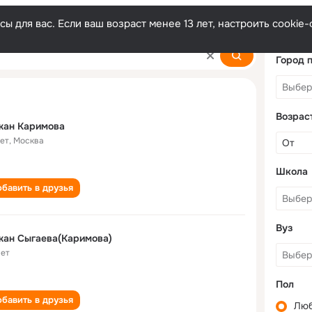
ы для вас. Если ваш возраст менее 13 лет, настроить cooki
a
Город 
Возрас
жан Каримова
лет
,
Москва
Школа
бавить в друзья
Вуз
жан Сыгаева(Каримова)
лет
Пол
бавить в друзья
Лю