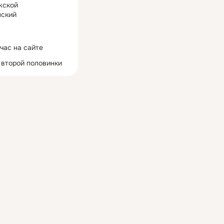
жской
ский
час на сайте
 второй половинки