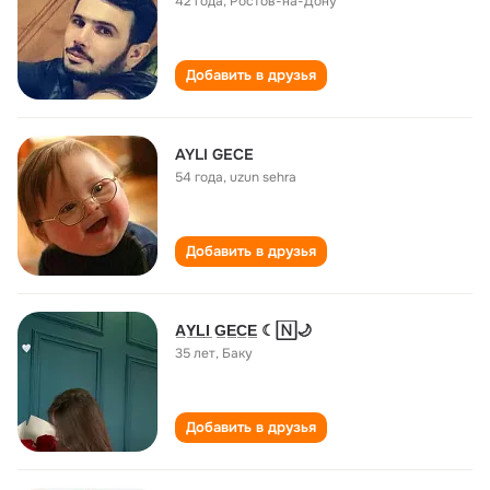
42 года
,
Ростов-на-Дону
Добавить в друзья
AYLI GECE
54 года
,
uzun sehra
Добавить в друзья
A̲Y̲L̲I̲ G̲E̲C̲E̲ ☾🄽🌙
35 лет
,
Баку
Добавить в друзья