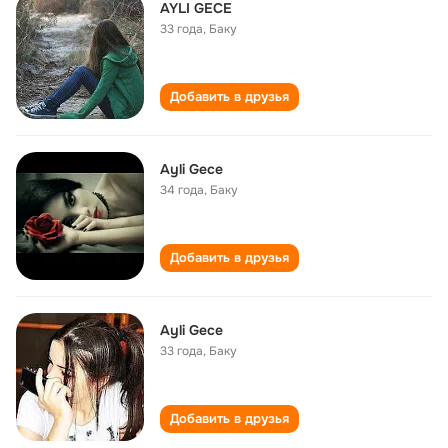
AYLI GECE
33 года
,
Баку
Добавить в друзья
Ayli Gece
34 года
,
Баку
Добавить в друзья
Ayli Gece
33 года
,
Баку
Добавить в друзья