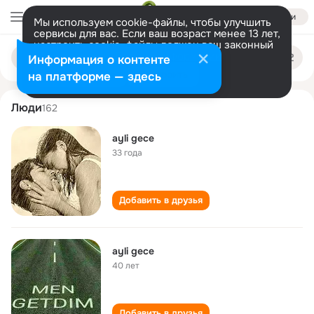
Войти
Мы используем cookie-файлы, чтобы улучшить
сервисы для вас. Если ваш возраст менее 13 лет,
настроить cookie-файлы должен ваш законный
ayli gece
Поиск
представитель.
Больше информации
Информация о контенте
по
людям
Разрешить все
Настроить
на платформе — здесь
Люди
162
ayli gece
33 года
Добавить в друзья
ayli gece
40 лет
Добавить в друзья