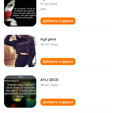
51 год
,
Баку
yox
Добавить в друзья
Ayli gece
36 лет
,
Баку
Добавить в друзья
AYLI GECE
36 лет
,
Баку
Добавить в друзья