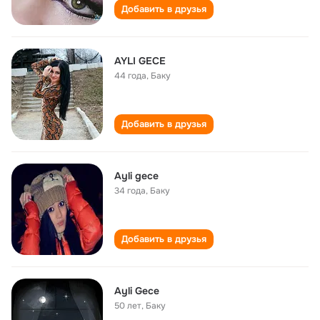
Добавить в друзья
AYLI GECE
44 года
,
Баку
Добавить в друзья
Ayli gece
34 года
,
Баку
Добавить в друзья
Ayli Gece
50 лет
,
Баку