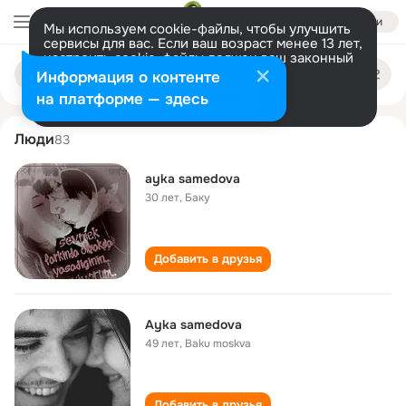
Войти
Мы используем cookie-файлы, чтобы улучшить
сервисы для вас. Если ваш возраст менее 13 лет,
настроить cookie-файлы должен ваш законный
ayka samedova
Поиск
представитель.
Больше информации
Информация о контенте
по
людям
Разрешить все
Настроить
на платформе — здесь
Люди
83
ayka samedova
30 лет
,
Баку
Добавить в друзья
Ayka samedova
49 лет
,
Baku moskva
Добавить в друзья