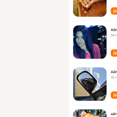
До
Ай
34 
До
Ай
32 
До
айг