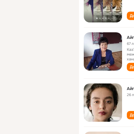
До
Ай
67 л
Каз
меж
хан
До
Ай
26 
До