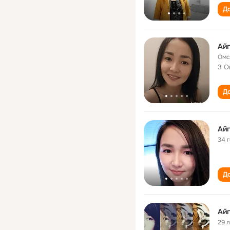
До
Айг
Омс
3 О
До
Ай
34 
До
Ай
29 