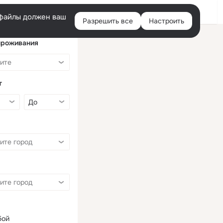
Войти
e-файлы должен ваш
Разрешить все
Настроить
Правая
колонка
проживания
т
бой