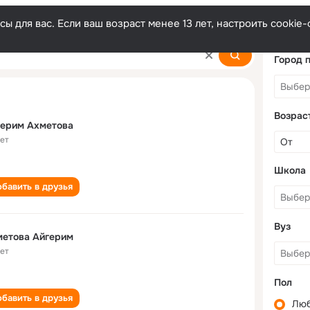
ы для вас. Если ваш возраст менее 13 лет, настроить cooki
ova
Город 
Возрас
герим Ахметова
лет
Школа
бавить в друзья
Вуз
метова Айгерим
лет
Пол
бавить в друзья
Лю