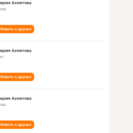
герим Ахметова
года
бавить в друзья
герим Ахметова
лет
бавить в друзья
герим Ахметова
года
бавить в друзья