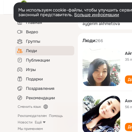
Мы используем cookie-файлы, чтобы улучшить сервис
законный представитель.
Больше информации
Левая
Поиск
Главная
aygerim akhmet
колонка
по
людям
Видео
Люди
266
Группы
Люди
Ай
35 
Публикации
Игры
Подарки
До
Поздравления
Рекомендации
Ах
Сменить язык
56 
Рекламодателям
Помощь
Новости
Ещё
До
Мы применяем