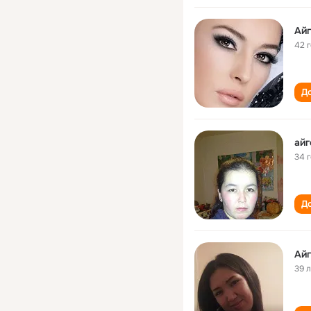
Ай
42 
До
айг
34 
До
Ай
39 