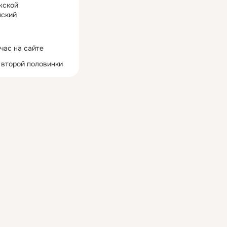
жской
ский
час на сайте
 второй половинки