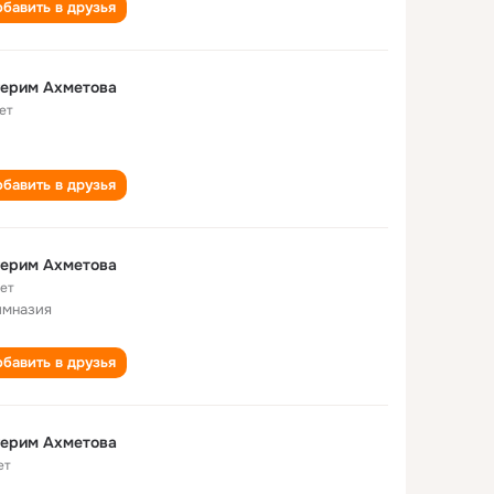
бавить в друзья
герим Ахметова
ет
бавить в друзья
герим Ахметова
лет
имназия
бавить в друзья
герим Ахметова
ет