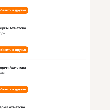
бавить в друзья
герим Ахметова
года
бавить в друзья
герим Ахметова
года
бавить в друзья
ерим ахметова