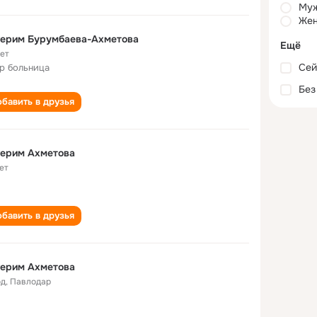
Му
Жен
герим Бурумбаева-Ахметова
Ещё
лет
Сей
ор больница
Без
бавить в друзья
герим Ахметова
ет
бавить в друзья
герим Ахметова
од
,
Павлодар