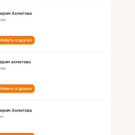
герим Ахметова
года
бавить в друзья
ерим ахметова
года
бавить в друзья
герим Ахметова
лет