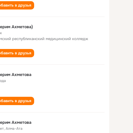
бавить в друзья
ерим Ахметова)
к
мский республиканский медицинский колледж
бавить в друзья
герим Ахметова
года
бавить в друзья
герим Ахметова
лет
,
Алма-Ата