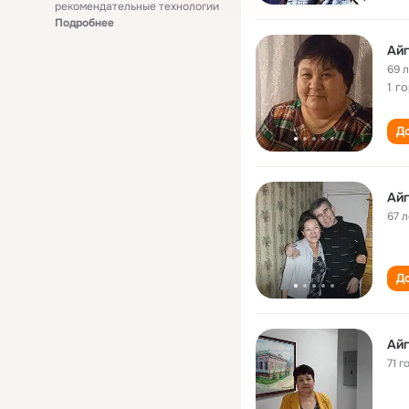
рекомендательные технологии
Подробнее
Ай
69 
1 г
До
Ай
67 л
До
Ай
71 г