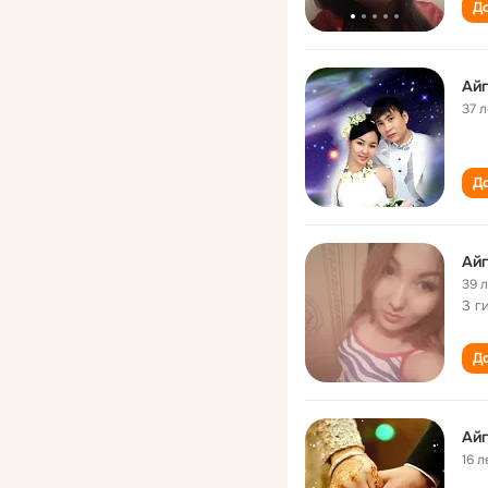
До
Ай
37 л
До
Ай
39 
3 г
До
Ай
16 л