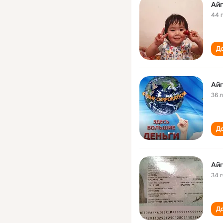
Ай
44 
До
Ай
36 
До
Ай
34 
До