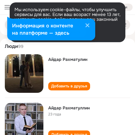
Войти
Мы используем cookie-файлы, чтобы улучшить
сервисы для вас. Если ваш возраст менее 13 лет,
настроить cookie-файлы должен ваш законный
aydar rakhmatullin
Поиск
представитель.
Больше информации
Информация о контенте
по
людям
Разрешить все
Настроить
на платформе — здесь
Люди
99
Айдар Рахматулин
Добавить в друзья
Айдар Рахматуллин
23 года
Добавить в друзья