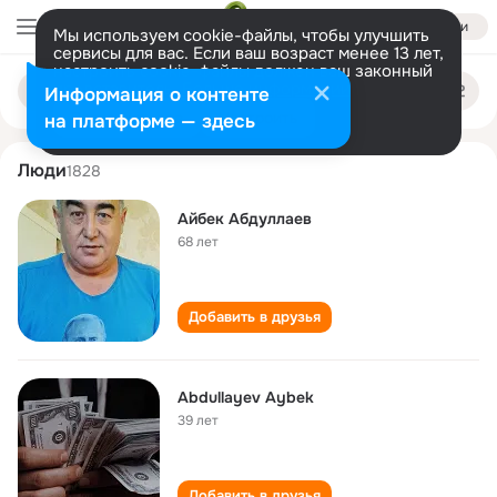
Войти
Мы используем cookie-файлы, чтобы улучшить
сервисы для вас. Если ваш возраст менее 13 лет,
настроить cookie-файлы должен ваш законный
aybek abdullaev
Поиск
представитель.
Больше информации
Информация о контенте
по
людям
Разрешить все
Настроить
на платформе — здесь
Люди
1828
Айбек Абдуллаев
68 лет
Добавить в друзья
Abdullayev Aybek
39 лет
Добавить в друзья