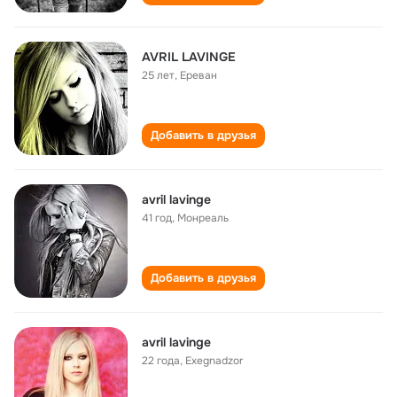
AVRIL LAVINGE
25 лет
,
Ереван
Добавить в друзья
avril lavinge
41 год
,
Монреаль
Добавить в друзья
avril lavinge
22 года
,
Exegnadzor