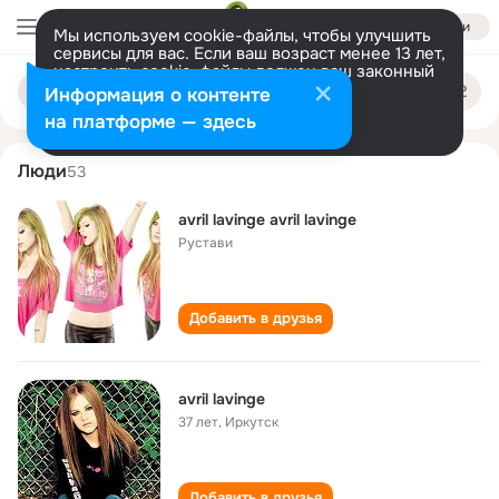
Войти
Мы используем cookie-файлы, чтобы улучшить
сервисы для вас. Если ваш возраст менее 13 лет,
настроить cookie-файлы должен ваш законный
avril lavinge
Поиск
представитель.
Больше информации
Информация о контенте
по
людям
Разрешить все
Настроить
на платформе — здесь
Люди
53
avril lavinge avril lavinge
Рустави
Добавить в друзья
avril lavinge
37 лет
,
Иркутск
Добавить в друзья