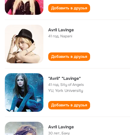
Добавить в друзья
Avril Lavinge
41 год
,
Napani
Добавить в друзья
*Avril* *Lavinge*
41 год
,
Sity of Angels
YU, York University
Добавить в друзья
Avril Lavinge
30 лет
,
Баку