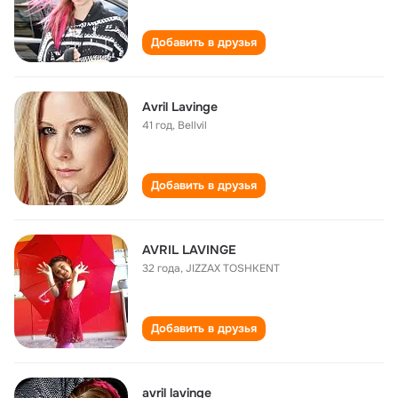
Добавить в друзья
Avril Lavinge
41 год
,
Bellvil
Добавить в друзья
AVRIL LAVINGE
32 года
,
JIZZAX TOSHKENT
Добавить в друзья
avril lavinge