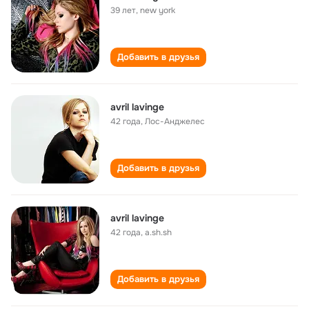
39 лет
,
new york
Добавить в друзья
avril lavinge
42 года
,
Лос-Анджелес
Добавить в друзья
avril lavinge
42 года
,
a.sh.sh
Добавить в друзья