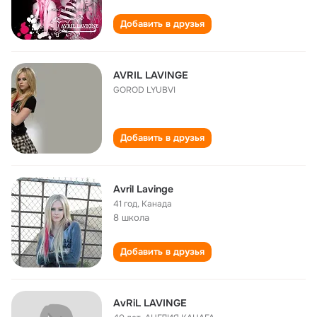
Добавить в друзья
AVRIL LAVINGE
GOROD LYUBVI
Добавить в друзья
Avril Lavinge
41 год
,
Канада
8 школа
Добавить в друзья
AvRiL LAVINGE