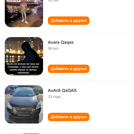
30 лет
Добавить в друзья
Avara Qaqas
56 лет
Добавить в друзья
AvArA QaQAS
33 года
Добавить в друзья