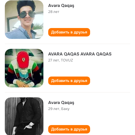
Avara Qaqaş
28 лет
Добавить в друзья
AVARA QAQAS AVARA QAQAS
27 лет
,
TOVUZ
Добавить в друзья
Avara Qaqaş
29 лет
,
Баку
Добавить в друзья