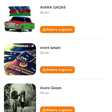
AVARA QAQAS
56 лет
Добавить в друзья
avara qaqas
26 лет
Добавить в друзья
Avara Qaqas
119 лет
Добавить в друзья