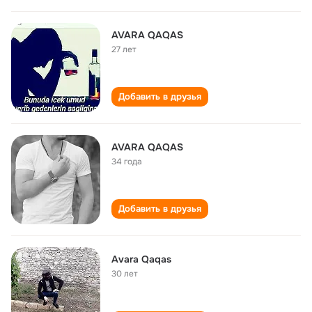
AVARA QAQAS
27 лет
Добавить в друзья
AVARA QAQAS
34 года
Добавить в друзья
Avara Qaqas
30 лет