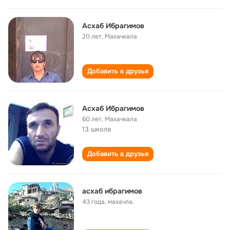
Асхаб Ибрагимов
20 лет
,
Махачкала
Добавить в друзья
Асхаб Ибрагимов
60 лет
,
Махачкала
13 школа
Добавить в друзья
асхаб ибрагимов
43 года
,
махачла.