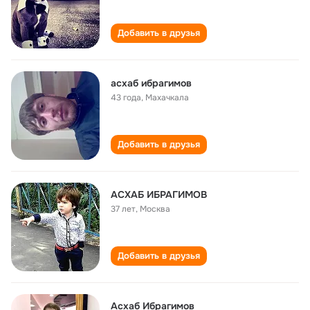
Добавить в друзья
асхаб ибрагимов
43 года
,
Махачкала
Добавить в друзья
АСХАБ ИБРАГИМОВ
37 лет
,
Москва
Добавить в друзья
Асхаб Ибрагимов