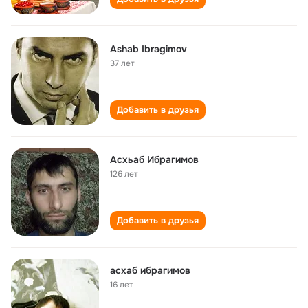
Ashab Ibragimov
37 лет
Добавить в друзья
Асхьаб Ибрагимов
126 лет
Добавить в друзья
асхаб ибрагимов
16 лет