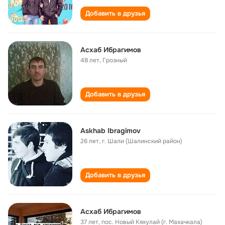
Добавить в друзья
Асхаб Ибрагимов
48 лет
,
Грозный
Добавить в друзья
Askhab Ibragimov
26 лет
,
г. Шали (Шалинский район)
Добавить в друзья
Асхаб Ибрагимов
37 лет
,
пос. Новый Кяхулай (г. Махачкала)