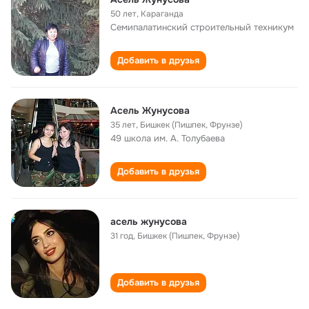
50 лет
,
Караганда
Семипалатинский строительный техникум
Добавить в друзья
Асель Жунусова
35 лет
,
Бишкек (Пишпек, Фрунзе)
49 школа им. А. Толубаева
Добавить в друзья
асель жунусова
31 год
,
Бишкек (Пишпек, Фрунзе)
Добавить в друзья