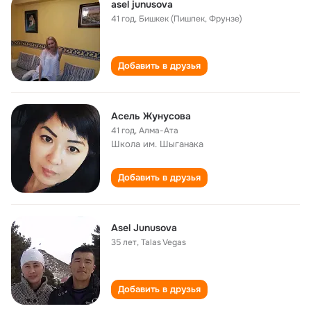
asel junusova
41 год
,
Бишкек (Пишпек, Фрунзе)
Добавить в друзья
Асель Жунусова
41 год
,
Алма-Ата
Школа им. Шыганака
Добавить в друзья
Asel Junusova
35 лет
,
Talas Vegas
Добавить в друзья