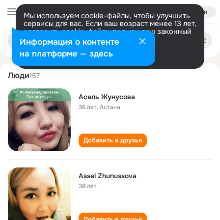
Войти
Мы используем cookie-файлы, чтобы улучшить
сервисы для вас. Если ваш возраст менее 13 лет,
настроить cookie-файлы должен ваш законный
asel zhunusova
Поиск
представитель.
Больше информации
Информация о контенте
по
людям
Разрешить все
Настроить
на платформе — здесь
Люди
157
Асель Жунусова
36 лет
,
Астана
Добавить в друзья
Assel Zhunussova
38 лет
Добавить в друзья