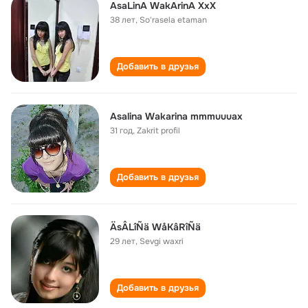
AsaLinA WakArinA XxX
38 лет
,
So'rasela etaman
Добавить в друзья
Asalina Wakarina mmmuuuax
31 год
,
Zakrit profil
Добавить в друзья
ÄsÂLîÑä WåKâRîÑä
29 лет
,
Sevgi waxri
Добавить в друзья