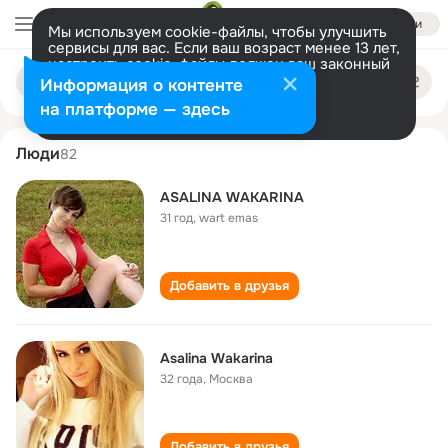
Войти
Мы используем cookie-файлы, чтобы улучшить
сервисы для вас. Если ваш возраст менее 13 лет,
настроить cookie-файлы должен ваш законный
asalina wakarina
Поиск
представитель.
Больше информации
Информация о контенте
по
людям
Разрешить все
Настроить
на платформе — здесь
Люди
82
ASALINA WAKARINA
31 год
,
wart emas
Добавить в друзья
Asalina Wakarina
32 года
,
Москва
Добавить в друзья