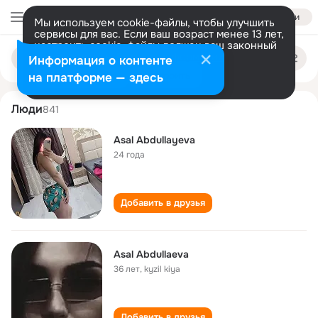
Войти
Мы используем cookie-файлы, чтобы улучшить
сервисы для вас. Если ваш возраст менее 13 лет,
настроить cookie-файлы должен ваш законный
asal abdullaeva
Поиск
представитель.
Больше информации
Информация о контенте
по
людям
Разрешить все
Настроить
на платформе — здесь
Люди
841
Asal Abdullayeva
24 года
Добавить в друзья
Asal Abdullaeva
36 лет
,
kyzil kiya
Добавить в друзья