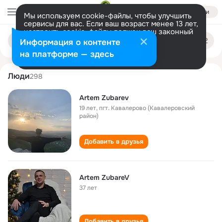
Войти
Мы используем cookie-файлы, чтобы улучшить
сервисы для вас. Если ваш возраст менее 13 лет,
настроить cookie-файлы должен ваш законный
artyom zubarev
Поиск
представитель.
Больше информации
Информация о контенте
по
людям
Разрешить все
Настроить
на платформе — здесь
Люди
298
Artem Zubarev
19 лет
,
пгт. Кавалерово (Кавалеровский
район)
Добавить в друзья
Аrtem ZubareV
37 лет
Добавить в друзья