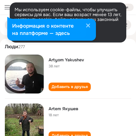
Войти
Мы используем cookie-файлы, чтобы улучшить
сервисы для вас. Если ваш возраст менее 13 лет,
настроить cookie-файлы должен ваш законный
artyom yakushev
Поиск
представитель.
Больше информации
Информация о контенте
по
людям
Разрешить все
Настроить
на платформе — здесь
Люди
277
Artyom Yakushev
38 лет
Добавить в друзья
Artem Якушев
18 лет
Добавить в друзья