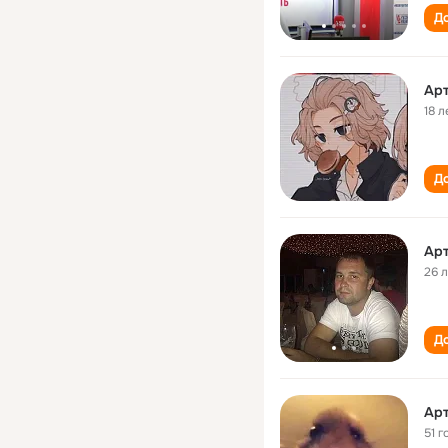
До
Арт
18 л
До
Арт
26 
До
Арт
51 г