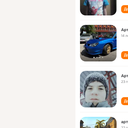
До
Арт
14 л
До
Арт
23 
До
арт
22 