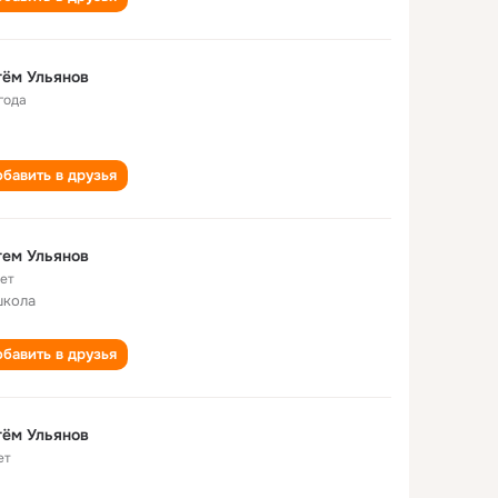
ём Ульянов
года
бавить в друзья
ем Ульянов
лет
школа
бавить в друзья
ём Ульянов
ет