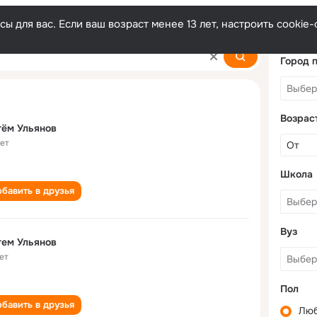
ы для вас. Если ваш возраст менее 13 лет, настроить cooki
Город 
Возрас
ём Ульянов
лет
Школа
бавить в друзья
Вуз
ем Ульянов
ет
Пол
бавить в друзья
Лю