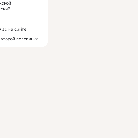
жской
ский
час на сайте
 второй половинки