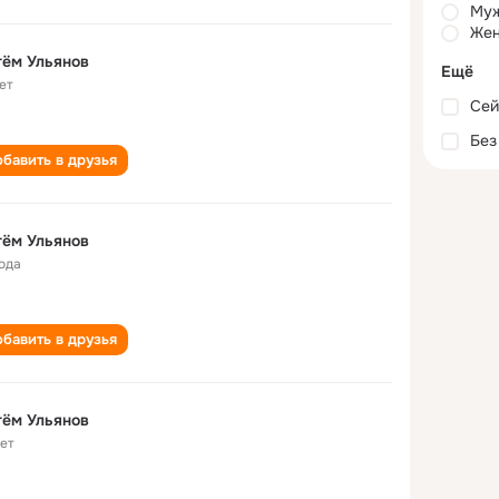
Му
Жен
ём Ульянов
Ещё
ет
Сей
Без
бавить в друзья
ём Ульянов
года
бавить в друзья
ём Ульянов
лет