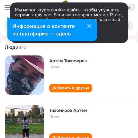
Войти
Мы используем cookie-файлы, чтобы улучшить
сервисы для вас. Если ваш возраст менее 13 лет,
настроить cookie-файлы должен ваш законный
artyom tikhomirov
Поиск
представитель.
Больше информации
Информация о контенте
по
людям
Разрешить все
Настроить
на платформе — здесь
Люди
470
Артëм Тихомиров
19 лет
Добавить в друзья
Тихомиров Артëм
18 лет
Добавить в друзья