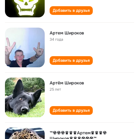
Добавить в друзья
Артем Широков
34 года
Добавить в друзья
Aртём Широков
25 лет
Добавить в друзья
™☢☢☢♛♛♛Артем♛♛♛☢
Широков♛♛♛☢☢☢™