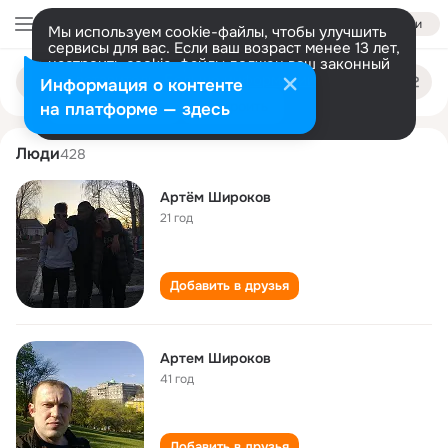
Войти
Мы используем cookie-файлы, чтобы улучшить
сервисы для вас. Если ваш возраст менее 13 лет,
настроить cookie-файлы должен ваш законный
artyom shirokov
Поиск
представитель.
Больше информации
Информация о контенте
по
людям
Разрешить все
Настроить
на платформе — здесь
Люди
428
Артëм Широков
21 год
Добавить в друзья
Артем Широков
41 год
Добавить в друзья