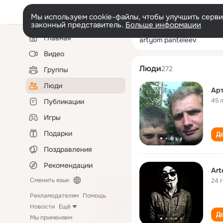
Мы используем cookie-файлы, чтобы улучшить сервис
законный представитель.
Больше информации
Левая
Поиск
Главная
artyom pantelee
колонка
по
людям
Видео
Люди
272
Группы
Люди
Ар
45 
Публикации
Игры
Подарки
До
Поздравления
Рекомендации
Art
Сменить язык
24 
Рекламодателям
Помощь
Новости
Ещё
До
Мы применяем