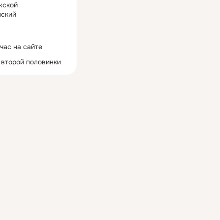
жской
ский
час на сайте
 второй половинки