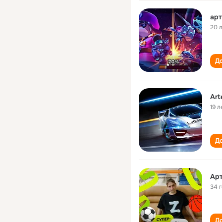
ар
20 
До
Art
19 л
До
Ар
34 
До