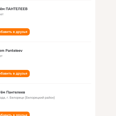
тëм ПАНТЕЛЕЕВ
лет
бавить в друзья
em Panteleev
ет
бавить в друзья
тём Пантелеев
года
,
г. Белорецк (Белорецкий район)
бавить в друзья