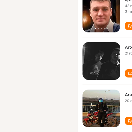
43 
3 ф
До
Art
21 г
До
Art
20 
До