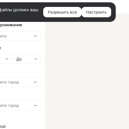
Войти
e-файлы должен ваш
Разрешить все
Настроить
Правая
колонка
проживания
т
бой