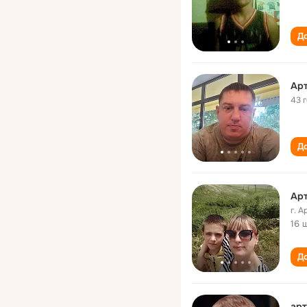
До
Ар
43 
До
Ар
г. 
16 
До
арт