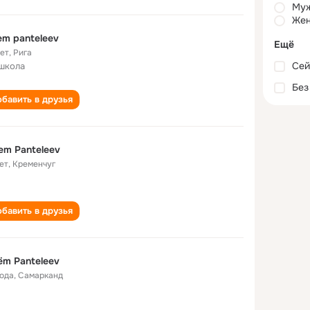
Му
Жен
em panteleev
Ещё
лет
,
Рига
Сей
школа
Без
бавить в друзья
em Panteleev
ет
,
Кременчуг
бавить в друзья
ëm Panteleev
года
,
Самарканд