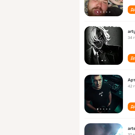
До
art
34 
До
Ар
42 
До
art
37 л