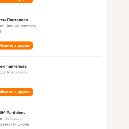
тем Пантелеев
лет
,
Нижний Новгород
6
бавить в друзья
ем пантелеев
года
,
Красноярск
бавить в друзья
ёM Panteleev
лет
,
Хабаровск
рзетская школа