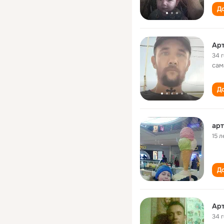
До
Ар
34 
сам
До
арт
15 л
До
Ар
34 