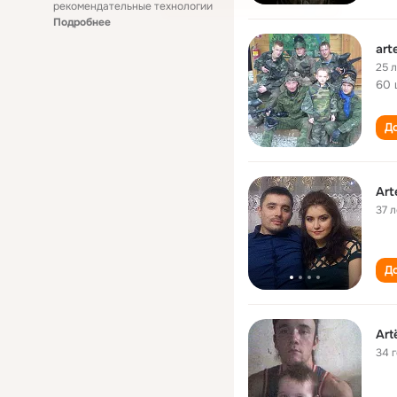
рекомендательные технологии
Подробнее
art
25 
60 
До
Art
37 л
До
Art
34 