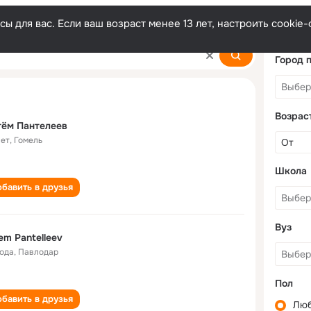
ы для вас. Если ваш возраст менее 13 лет, настроить cooki
v
Город 
Возрас
тём Пантелеев
лет
,
Гомель
Школа
бавить в друзья
Вуз
em Pantelleev
года
,
Павлодар
Пол
бавить в друзья
Лю