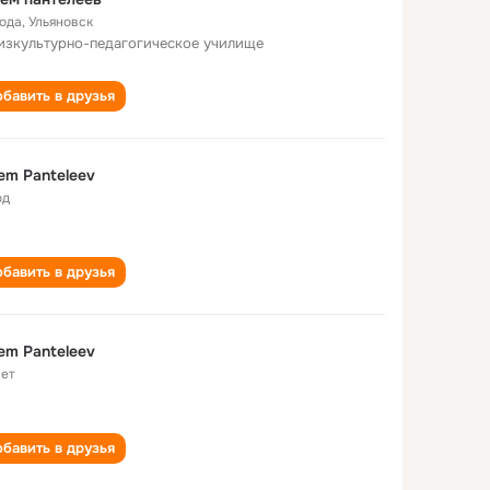
года
,
Ульяновск
изкультурно-педагогическое училище
бавить в друзья
em Panteleev
од
бавить в друзья
em Panteleev
лет
бавить в друзья