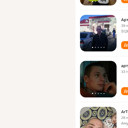
Ар
39 
512
До
арт
33 
До
ArT
28 
Аму