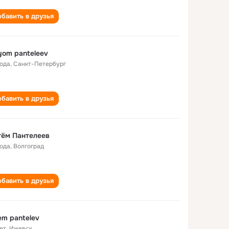
бавить в друзья
yom panteleev
года
,
Санкт-Петербург
бавить в друзья
тём Пантелеев
года
,
Волгоград
бавить в друзья
em pantelev
ет
,
Ижевск