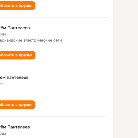
бавить в друзья
тём Пантелеев
года
аркандские электрические сети
бавить в друзья
ём пантелеев
ет
бавить в друзья
тём Пантелеев
года