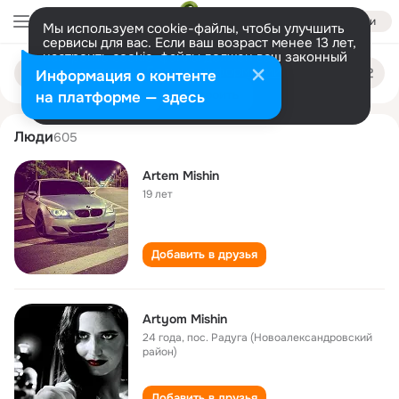
Войти
Мы используем cookie-файлы, чтобы улучшить
сервисы для вас. Если ваш возраст менее 13 лет,
настроить cookie-файлы должен ваш законный
artyom mishin
Поиск
представитель.
Больше информации
Информация о контенте
по
людям
Разрешить все
Настроить
на платформе — здесь
Люди
605
Artem Mishin
19 лет
Добавить в друзья
Artyom Mishin
24 года
,
пос. Радуга (Новоалександровский
район)
Добавить в друзья