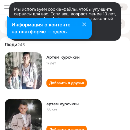
Войти
Мы используем cookie-файлы, чтобы улучшить
сервисы для вас. Если ваш возраст менее 13 лет,
настроить cookie-файлы должен ваш законный
artyom kurochkin
Поиск
представитель.
Больше информации
Информация о контенте
по
людям
Разрешить все
Настроить
на платформе — здесь
Люди
245
Артем Курочкин
17 лет
Добавить в друзья
артем курочкин
56 лет
Добавить в друзья