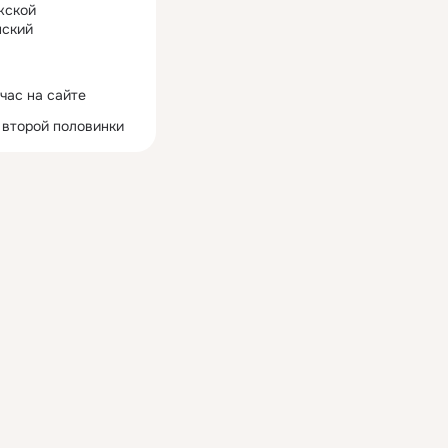
жской
ский
час на сайте
 второй половинки