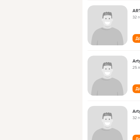
AR
32 
До
Art
25 
До
Art
32 
До