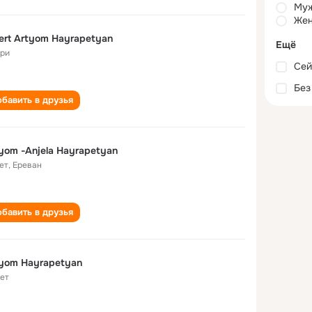
Му
Жен
ert Artyom Hayrapetyan
Ещё
ри
Сей
Без
бавить в друзья
yom -Anjela Hayrapetyan
ет
,
Ереван
бавить в друзья
yom Hayrapetyan
лет