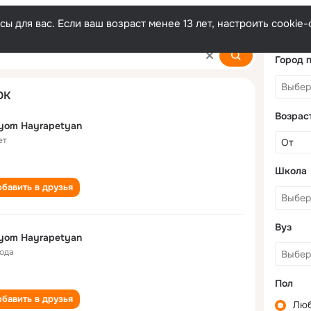
ы для вас. Если ваш возраст менее 13 лет, настроить cooki
tyan
Город 
ОК
Возрас
yom Hayrapetyan
ет
Школа
бавить в друзья
Вуз
yom Hayrapetyan
года
Пол
бавить в друзья
Лю