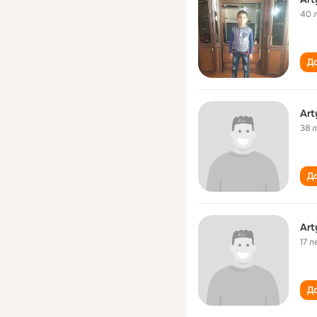
40 
До
Art
38 
До
Art
17 л
До