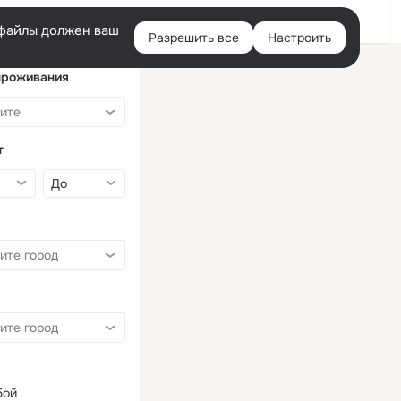
Войти
e-файлы должен ваш
Разрешить все
Настроить
Правая
колонка
проживания
т
бой