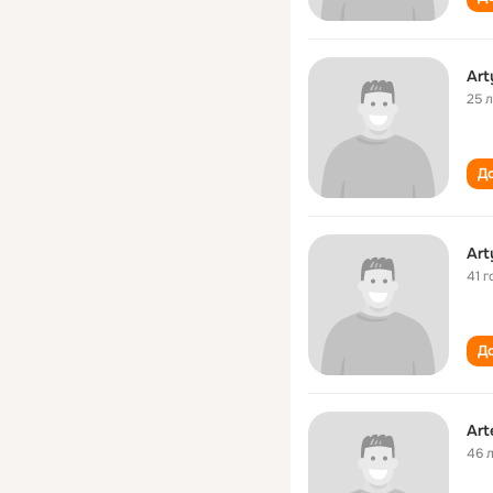
Art
25 
До
Art
41 г
До
Art
46 