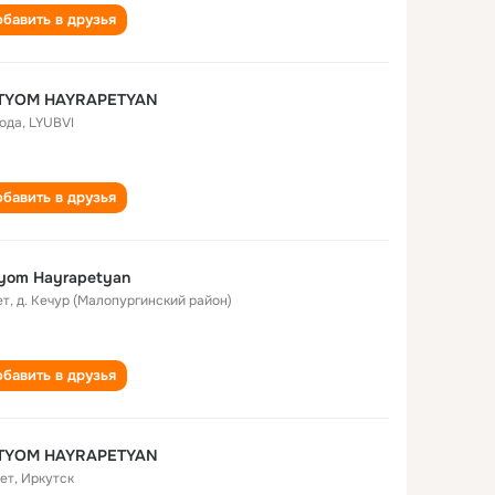
бавить в друзья
TYOM HAYRAPETYAN
года
,
LYUBVI
бавить в друзья
yom Hayrapetyan
ет
,
д. Кечур (Малопургинский район)
бавить в друзья
TYOM HAYRAPETYAN
лет
,
Иркутск