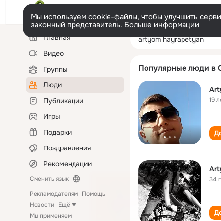
Мы используем cookie-файлы, чтобы улучшить сервис
законный представитель.
Больше информации
Левая
Поиск
Главная
artyom hayrape
колонка
по
людям
Видео
Популярные люди в 
Группы
Люди
Art
19 л
Публикации
Игры
Подарки
До
Поздравления
Рекомендации
Art
Сменить язык
34 
Рекламодателям
Помощь
Новости
Ещё
До
Мы применяем