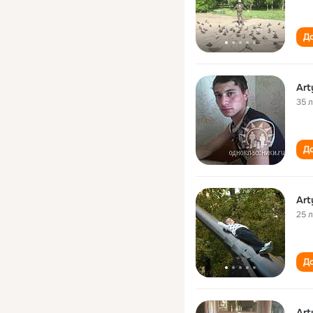
До
Art
35 
До
Art
25 
До
Art