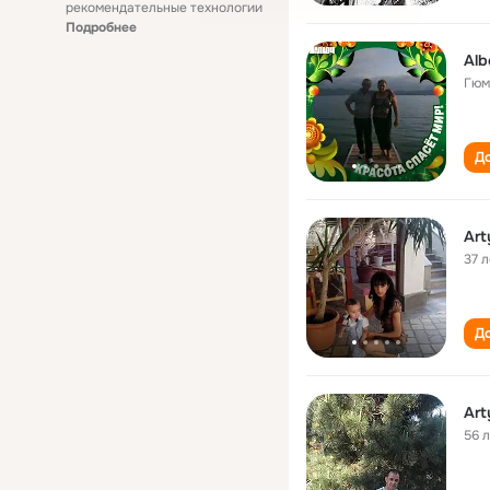
рекомендательные технологии
Подробнее
Alb
Гюм
До
Art
37 л
До
Art
56 