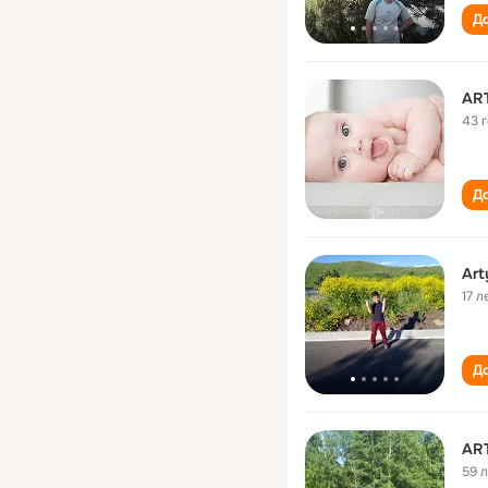
До
AR
43 
До
Art
17 л
До
AR
59 