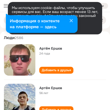
Войти
Мы используем cookie-файлы, чтобы улучшить
сервисы для вас. Если ваш возраст менее 13 лет,
настроить cookie-файлы должен ваш законный
artyom ershov
Поиск
представитель.
Больше информации
Информация о контенте
по
людям
Разрешить все
Настроить
на платформе — здесь
Люди
2586
Артëм Ершов
24 года
Добавить в друзья
Артём Ершов
56 лет
Добавить в друзья