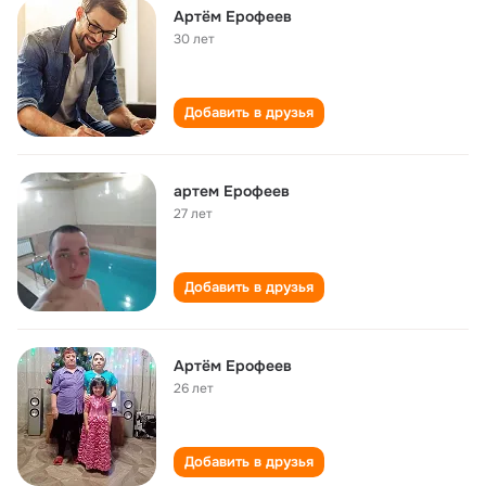
Артём Ерофеев
30 лет
Добавить в друзья
артем Ерофеев
27 лет
Добавить в друзья
Артём Ерофеев
26 лет
Добавить в друзья