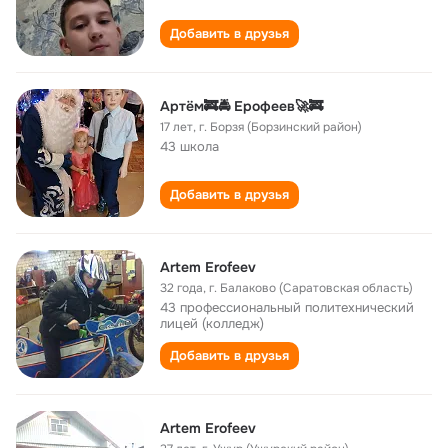
Добавить в друзья
Артём🚒🚔 Ерофеев🚀🚒
17 лет
,
г. Борзя (Борзинский район)
43 школа
Добавить в друзья
Artem Erofeev
32 года
,
г. Балаково (Саратовская область)
43 профессиональный политехнический
лицей (колледж)
Добавить в друзья
Artem Erofeev