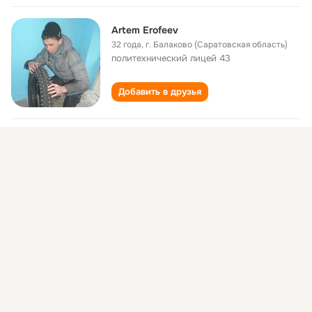
Artem Erofeev
32 года
,
г. Балаково (Саратовская область)
политехнический лицей 43
Добавить в друзья
Artem Erofeev
38 лет
,
Москва
1376 школа
Добавить в друзья
Artem Erofeev
20 лет
,
Ульяновск