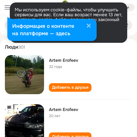
Войти
Мы используем cookie-файлы, чтобы улучшить
сервисы для вас. Если ваш возраст менее 13 лет,
настроить cookie-файлы должен ваш законный
artyom erofeev
Поиск
представитель.
Больше информации
Информация о контенте
по
людям
Разрешить все
Настроить
на платформе — здесь
Люди
301
Artem Erofeev
32 года
Добавить в друзья
Artem Erofeev
20 лет
Добавить в друзья