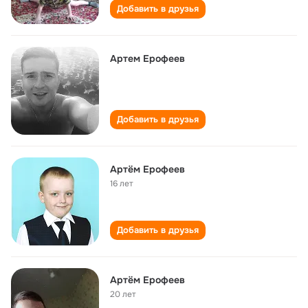
Добавить в друзья
Артем Ерофеев
Добавить в друзья
Артём Ерофеев
16 лет
Добавить в друзья
Артём Ерофеев
20 лет