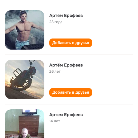
Артём Ерофеев
23 года
Добавить в друзья
Артём Ерофеев
26 лет
Добавить в друзья
Артем Ерофеев
14 лет