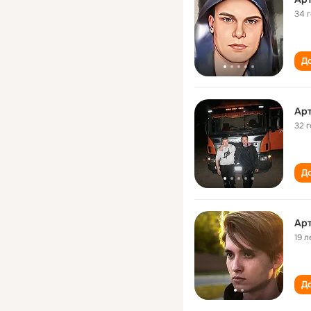
34 
До
Ар
32 
До
Ар
19 л
До