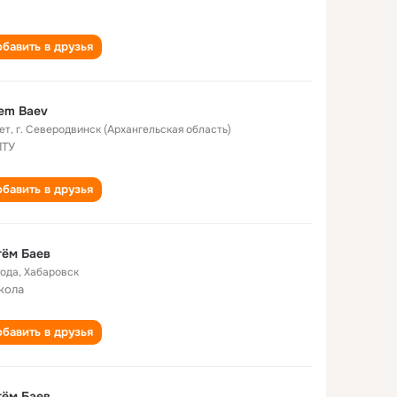
бавить в друзья
em Baev
ет
,
г. Северодвинск (Архангельская область)
ПТУ
бавить в друзья
тём Баев
года
,
Хабаровск
кола
бавить в друзья
тём Баев