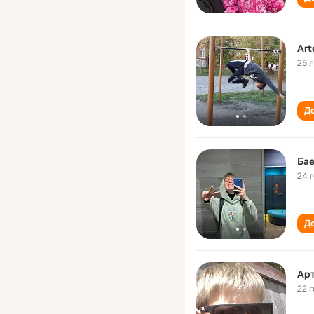
Art
25 
До
Ба
24 
До
Ар
22 