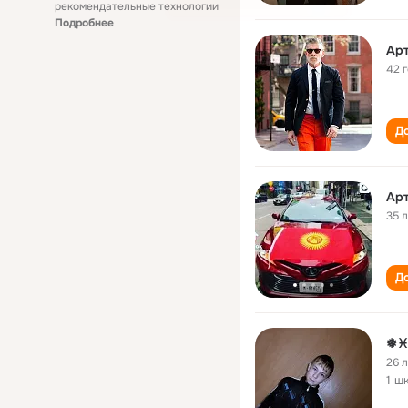
рекомендательные технологии
Подробнее
Ар
42 
До
Ар
35 
До
❅♓
26 
1 ш