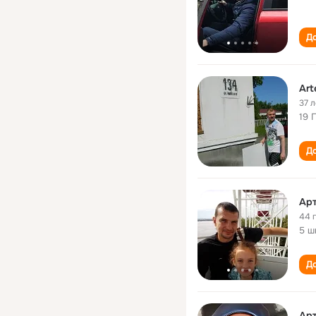
До
Art
37 л
19 
До
Ар
44 
5 ш
До
Ар