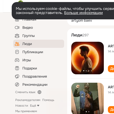
Мы используем cookie-файлы, чтобы улучшить сервис
законный представитель.
Больше информации
Левая
Поиск
Главная
artyom baev
колонка
по
людям
Видео
Люди
297
Группы
Люди
AR
14 л
Публикации
Игры
Подарки
До
Поздравления
Рекомендации
AR
Сменить язык
14 л
Рекламодателям
Помощь
Новости
Ещё
До
Мы применяем