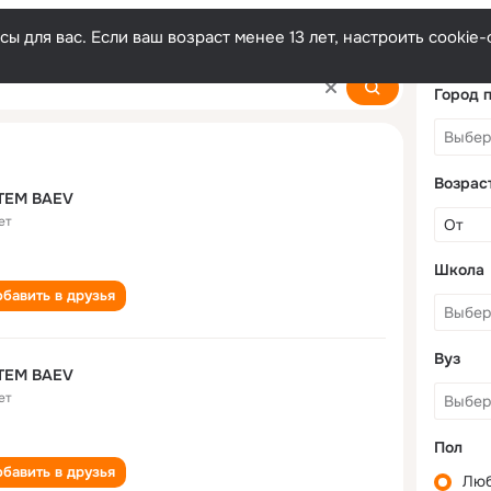
ы для вас. Если ваш возраст менее 13 лет, настроить cooki
Город 
Возрас
TEM BAEV
ет
Школа
бавить в друзья
Вуз
TEM BAEV
ет
Пол
бавить в друзья
Лю