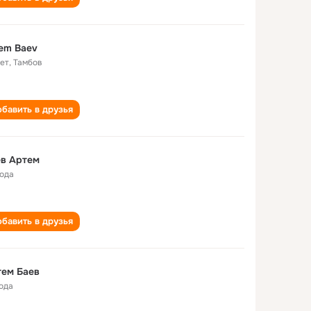
em Baev
лет
,
Тамбов
бавить в друзья
ев Артем
года
бавить в друзья
тем Баев
года