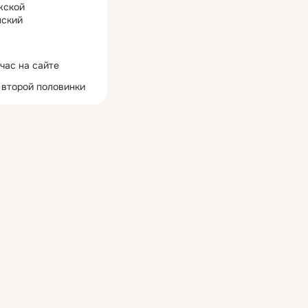
жской
ский
час на сайте
 второй половинки