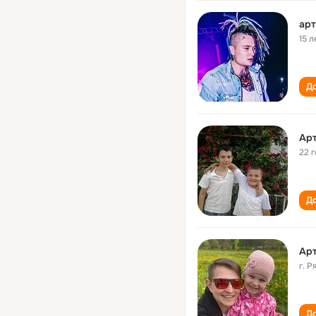
арт
15 л
До
Ар
22 
До
Ар
г. Р
До