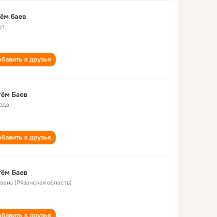
ём баев
ет
бавить в друзья
тём Баев
года
бавить в друзья
тём Баев
язань (Рязанская область)
бавить в друзья