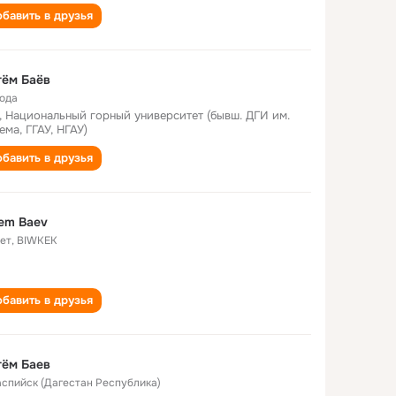
бавить в друзья
тём Баёв
года
, Национальный горный университет (бывш. ДГИ им.
ема, ГГАУ, НГАУ)
бавить в друзья
em Baev
лет
,
BIWKEK
бавить в друзья
тём Баев
Каспийск (Дагестан Республика)