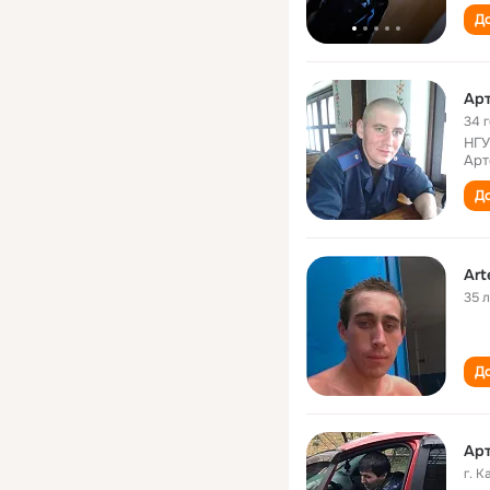
До
Ар
34 
НГУ
Арт
До
Art
35 
До
Ар
г. 