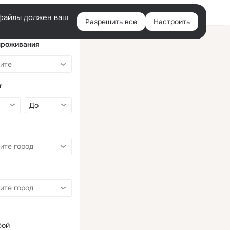
Войти
e-файлы должен ваш
Разрешить все
Настроить
Правая
колонка
проживания
т
бой