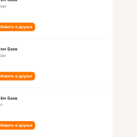
года
бавить в друзья
тем Баев
года
бавить в друзья
тём Баев
ет
бавить в друзья