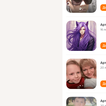
До
Ар
16 л
До
Ар
20 
До
Ар
20 