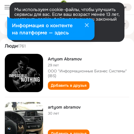
Войти
Мы используем cookie-файлы, чтобы улучшить
сервисы для вас. Если ваш возраст менее 13 лет,
настроить cookie-файлы должен ваш законный
artyom abramov
Поиск
представитель.
Больше информации
Информация о контенте
по
людям
Разрешить все
Настроить
на платформе — здесь
Люди
1761
Artyom Abramov
29 лет
ООО "Информационные Бизнес Системы"
(IBS)
Добавить в друзья
artyom abramov
30 лет
Добавить в друзья