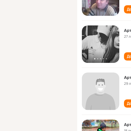
До
Арт
27 л
До
Αрт
29 
До
Арт
18 л