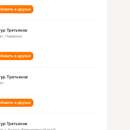
бавить в друзья
ур Третьяков
ет
,
Пиревичи
бавить в друзья
ур Τретьяков
лет
бавить в друзья
ур Третьяков
ет
,
г. Ачинск (Красноярский край)