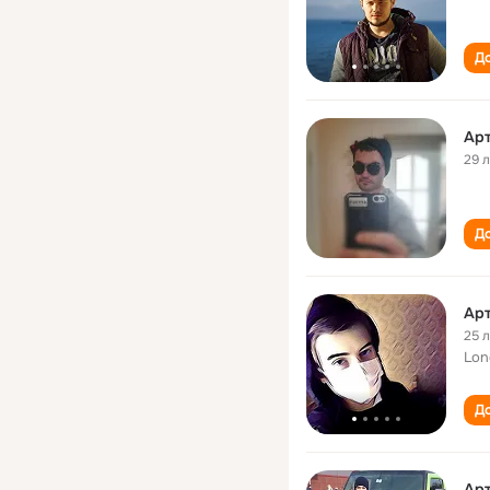
До
Арт
29 
До
Арт
25 
Lon
До
Арт