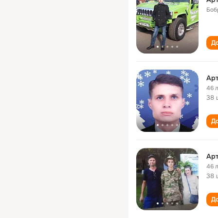
Боб
До
Арт
46 
38 
До
Арт
46 
38 
До