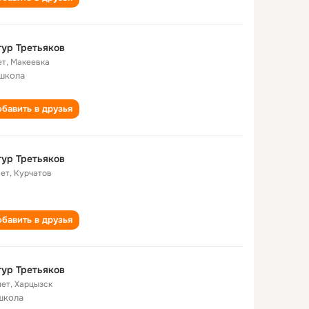
ур Третьяков
ет
,
Макеевка
школа
бавить в друзья
ур Третьяков
лет
,
Курчатов
бавить в друзья
ур Третьяков
лет
,
Харцызск
школа