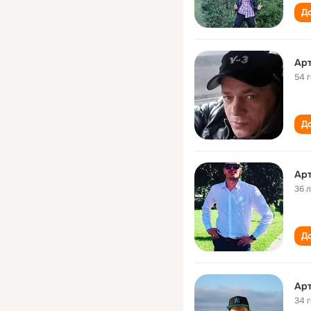
До
Арт
54 
До
Арт
36 
До
Арт
34 