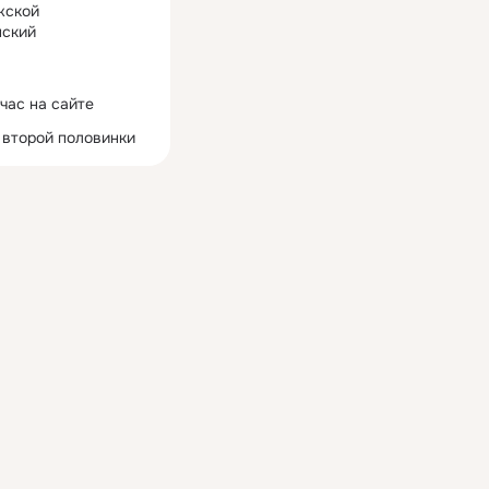
жской
ский
час на сайте
 второй половинки