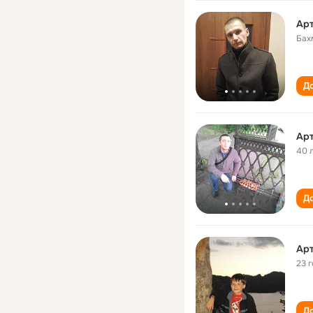
Арт
Бах
До
Арт
40 
До
Арт
23 
До