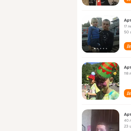
Арт
17 л
50 
До
Арт
118 
До
Арт
40 
23 