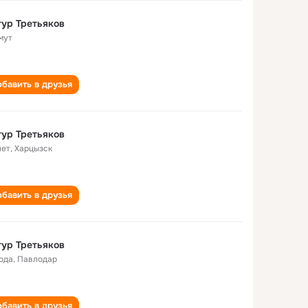
ур Третьяков
мут
бавить в друзья
ур Третьяков
лет
,
Харцызск
бавить в друзья
ур Третьяков
года
,
Павлодар
бавить в друзья