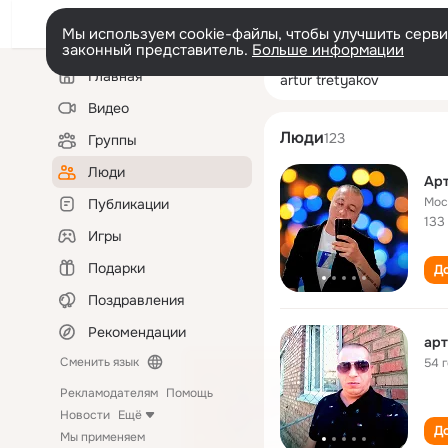
Мы используем cookie-файлы, чтобы улучшить сервис
законный представитель.
Больше информации
Левая
Поиск
Главная
artur tretyakov
колонка
по
людям
Видео
Люди
123
Группы
Люди
Арт
Мос
Публикации
133
Игры
Подарки
До
Поздравления
Рекомендации
арт
Сменить язык
54 
Рекламодателям
Помощь
Новости
Ещё
До
Мы применяем