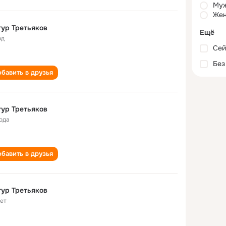
Му
Жен
ур Третьяков
Ещё
од
Сей
Без
бавить в друзья
ур Третьяков
года
бавить в друзья
ур Третьяков
лет