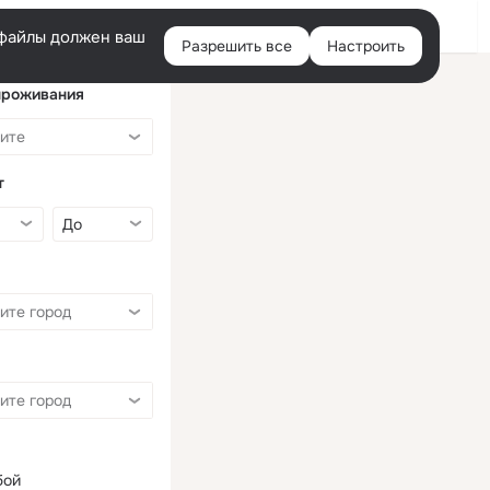
Войти
e-файлы должен ваш
Разрешить все
Настроить
Правая
колонка
проживания
т
бой