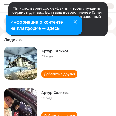
Войти
Мы используем cookie-файлы, чтобы улучшить
сервисы для вас. Если ваш возраст менее 13 лет,
настроить cookie-файлы должен ваш законный
artur salikhov
Поиск
представитель.
Больше информации
Информация о контенте
по
людям
Разрешить все
Настроить
на платформе — здесь
Люди
285
Артур Салихов
42 года
Добавить в друзья
Артур Салихов
32 года
Добавить в друзья