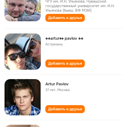
ЧГУ им. И.Н. Ульянова, Чувашский
государственный университет им. И.Н.
Ульянова (бывш. ВФ МЭИ)
Добавить в друзья
♣️♣️artur♠️♠️ pavlov ♣️♣️
Астрахань
Добавить в друзья
Artur Pavlov
37 лет
,
Москва
Добавить в друзья