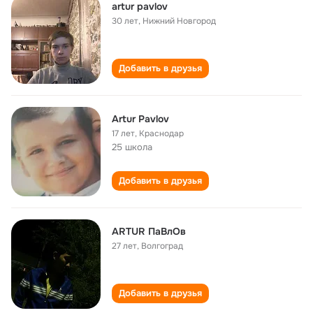
artur pavlov
30 лет
,
Нижний Новгород
Добавить в друзья
Artur Pavlov
17 лет
,
Краснодар
25 школа
Добавить в друзья
ARTUR ПаВлОв
27 лет
,
Волгоград
Добавить в друзья