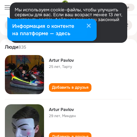
Войти
Мы используем cookie-файлы, чтобы улучшить
сервисы для вас. Если ваш возраст менее 13 лет,
настроить cookie-файлы должен ваш законный
artur pavlov
Поиск
представитель.
Больше информации
Информация о контенте
по
людям
Разрешить все
Настроить
на платформе — здесь
Люди
835
Artur Pavlov
25 лет
,
Тарту
Добавить в друзья
Artur Pavlov
29 лет
,
Минден
Добавить в друзья