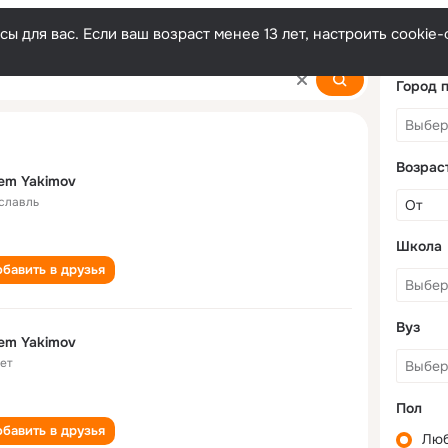
ы для вас. Если ваш возраст менее 13 лет, настроить cooki
Город 
Возрас
em Yakimov
славль
Школа
бавить в друзья
Вуз
em Yakimov
лет
Пол
бавить в друзья
Лю