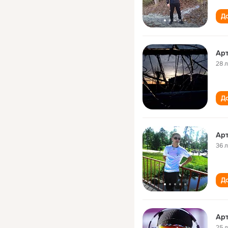
До
Ар
28 
До
Ар
36 
До
Ар
25 