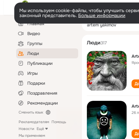
Мы используем cookie-файлы, чтобы улучшить сервис
законный представитель.
Больше информации
Левая
Поиск
Главная
artem yakimov
колонка
по
людям
Видео
Люди
317
Группы
Люди
Art
Яро
Публикации
Игры
Подарки
До
Поздравления
Рекомендации
Art
Сменить язык
26 
Рекламодателям
Помощь
Новости
Ещё
До
Мы применяем