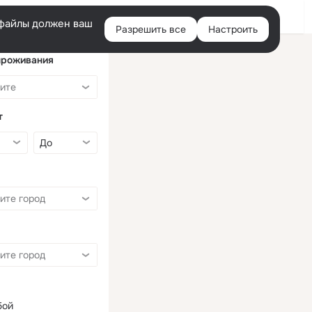
Войти
e-файлы должен ваш
Разрешить все
Настроить
Правая
колонка
проживания
т
бой