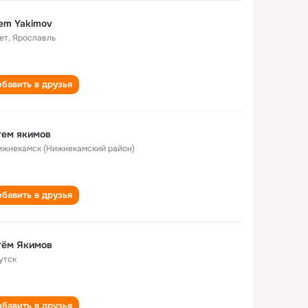
em Yakimov
ет
,
Ярославль
бавить в друзья
тем якимов
Нижнекамск (Нижнекамский район)
бавить в друзья
тём Якимов
утск
бавить в друзья