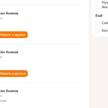
Му
Жен
тем Якимов
Ещё
ет
Сей
Без
бавить в друзья
тём Якимов
ет
бавить в друзья
тем Якимов
ет
кола