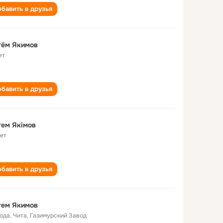
бавить в друзья
тём Якимов
ет
бавить в друзья
ем Якімов
лет
бавить в друзья
тем Якимов
года
,
Чита, Газимурский Завод