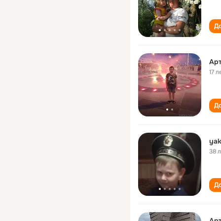
До
Ар
17 л
До
yak
38 
До
Ар