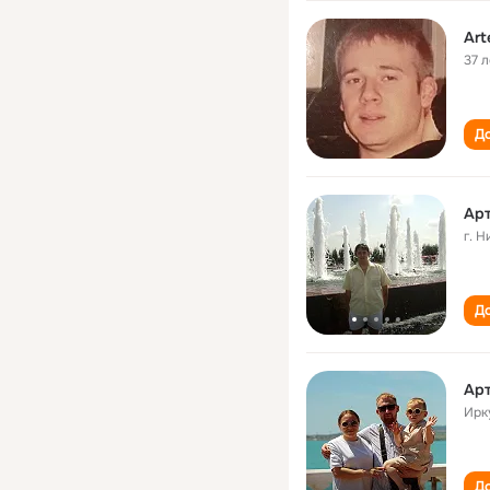
Art
37 л
До
Ар
г. 
До
Ар
Ирк
До