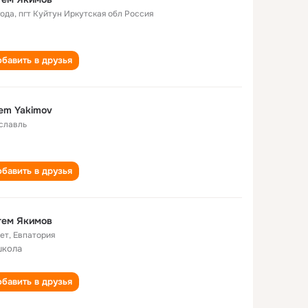
года
,
пгт Куйтун Иркутская обл Россия
бавить в друзья
em Yakimov
славль
бавить в друзья
тем Якимов
лет
,
Евпатория
школа
бавить в друзья