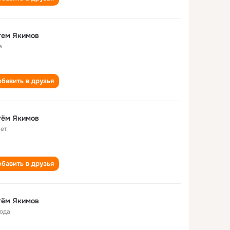
тем Якимов
а
бавить в друзья
тём Якимов
лет
бавить в друзья
тём Якимов
года