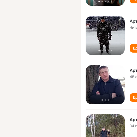
Ар
Чит
До
Ар
45 
До
Ар
34 