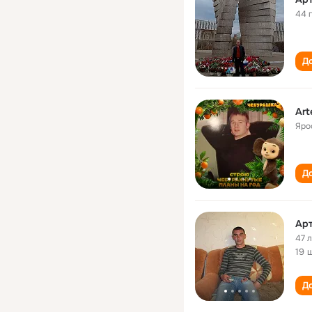
44 
До
Art
Яро
До
Ар
47 
19 
До