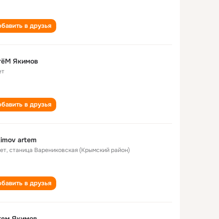
бавить в друзья
тëМ Якимов
ет
бавить в друзья
imov artem
лет
,
станица Варениковская (Крымский район)
бавить в друзья
тем Якимов