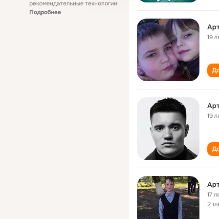
рекомендательные технологии
Подробнее
Ар
19 л
До
Ар
19 л
До
Ар
17 л
2 ш