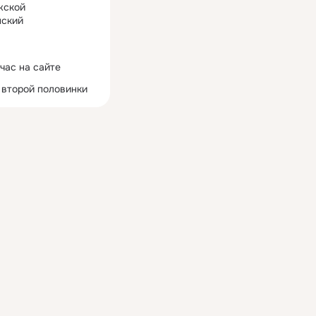
жской
ский
час на сайте
 второй половинки