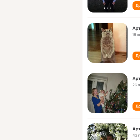
До
Ар
16 л
До
Арт
26 
До
Ар
43 