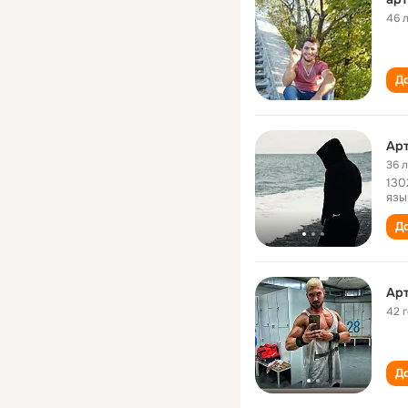
46 
До
Ар
36 
130
язы
До
Ар
42 
До