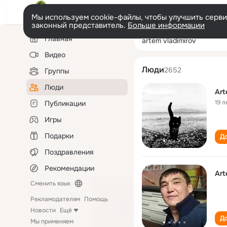
Мы используем cookie-файлы, чтобы улучшить сервис
законный представитель.
Больше информации
Левая
Поиск
Главная
artem vladimirov
колонка
по
людям
Видео
Люди
2652
Группы
Люди
Art
19 л
Публикации
Игры
Подарки
До
Поздравления
Рекомендации
Art
Сменить язык
Рекламодателям
Помощь
Новости
Ещё
До
Мы применяем