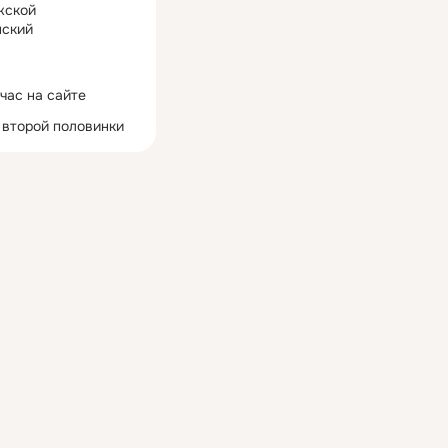
жской
ский
час на сайте
 второй половинки