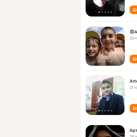
До
😍
23 
До
Ar
21 г
До
25 