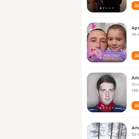
До
Ар
39 
До
Art
72 г
149
До
Art
53 