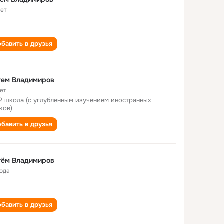
лет
бавить в друзья
тем Владимиров
лет
2 школа (с углубленным изучением иностранных
ков)
бавить в друзья
тём Владимиров
года
бавить в друзья