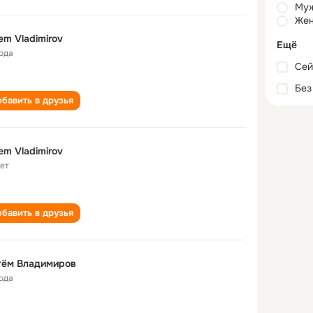
Му
Жен
Artem Vladimirov
Ещё
года
Сей
Без
бавить в друзья
em Vladimirov
лет
бавить в друзья
тём Владимиров
года