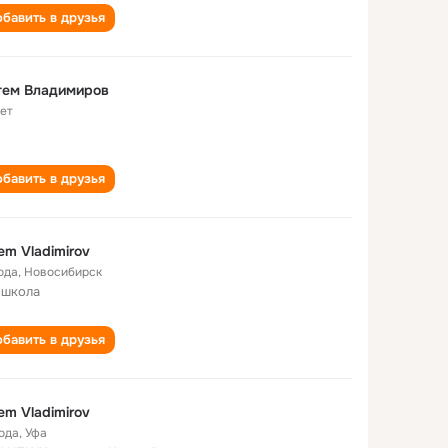
бавить в друзья
тем Владимиров
лет
бавить в друзья
em Vladimirov
ода
,
Новосибирск
 школа
бавить в друзья
em Vladimirov
года
,
Уфа