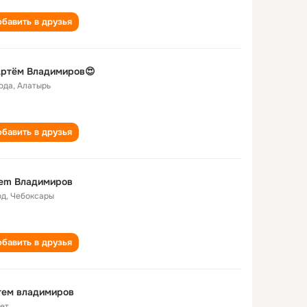
бавить в друзья
Артём Владимиров😍
года
,
Алатырь
бавить в друзья
tem Владимиров
од
,
Чебоксары
бавить в друзья
Артем владимиров
лет