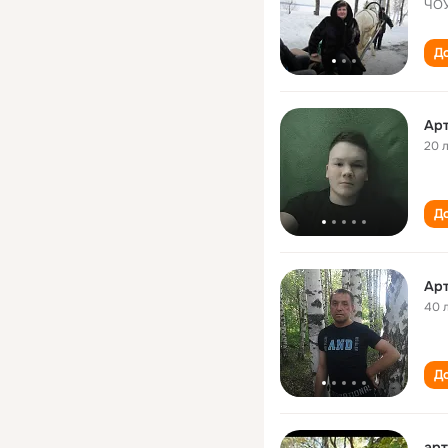
ЧОУ
До
Ар
20 
До
Ар
40 
До
ар