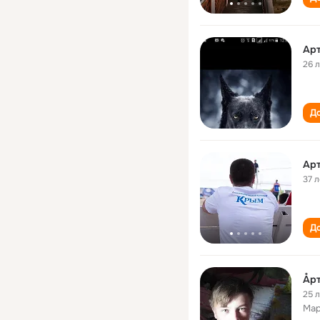
Ар
26 
До
Ар
37 л
До
Åр
25 
Мар