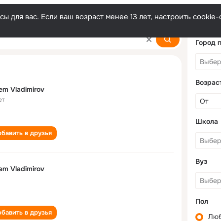
ы для вас. Если ваш возраст менее 13 лет, настроить cooki
Город 
Возрас
em Vladimirov
ет
Школа
бавить в друзья
Вуз
em Vladimirov
Пол
бавить в друзья
Лю