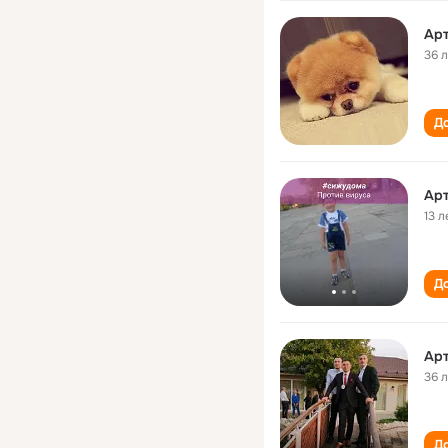
Ар
36 
До
Ар
13 л
До
Ар
36 
До