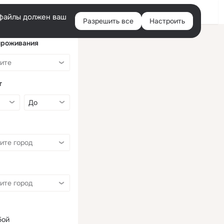
Войти
e-файлы должен ваш
Разрешить все
Настроить
Правая
колонка
проживания
т
бой