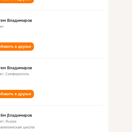
тем Владимиров
лет
бавить в друзья
тем Владимиров
ет
,
Симферополь
бавить в друзья
тём βладимиров
лет
,
Russia
алихинская школа